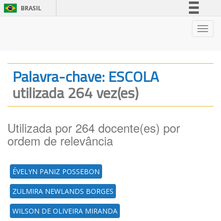
BRASIL
Simplifique!
Nave
Comunica BR
Participe
Acesso à informação
Palavra-chave: ESCOLA
Legislação
utilizada 264 vez(es)
Canais
Utilizada por 264 docente(es) por
ordem de relevância
ÉVELYN PANIZ POSSEBON
ZULMIRA NEWLANDS BORGES
WILSON DE OLIVEIRA MIRANDA