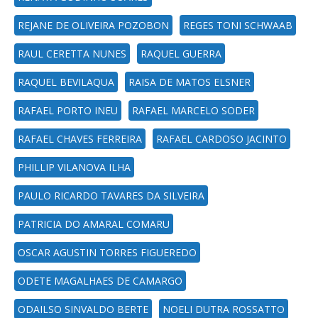
REJANE DE OLIVEIRA POZOBON
REGES TONI SCHWAAB
RAUL CERETTA NUNES
RAQUEL GUERRA
RAQUEL BEVILAQUA
RAISA DE MATOS ELSNER
RAFAEL PORTO INEU
RAFAEL MARCELO SODER
RAFAEL CHAVES FERREIRA
RAFAEL CARDOSO JACINTO
PHILLIP VILANOVA ILHA
PAULO RICARDO TAVARES DA SILVEIRA
PATRICIA DO AMARAL COMARU
OSCAR AGUSTIN TORRES FIGUEREDO
ODETE MAGALHAES DE CAMARGO
ODAILSO SINVALDO BERTE
NOELI DUTRA ROSSATTO