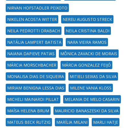
NIRVAN HOFSTADLER PEIXOTO
NIKELEN ACOSTA WITTER
NEREU AUGUSTO STRECK
NEILA PEDROTTI DRABACH
NEILA CRISTINA BALDI
NATÁLIA LAMPERT BATISTA
NARA VIEIRA RAMOS
NAIANA DAPIEVE PATIAS
MÔNICA ZAVACKI DE MORAIS
MÁRCIA MORSCHBACHER
MÁRCIA GONZALEZ FEIJÓ
MONALISA DIAS DE SIQUEIRA
MITIELI SEIXAS DA SILVA
MIRIAM BENIGNA LESSA DIAS
MILENE VANIA KLOSS
MICHELI MAINARDI PILLAT
MELANIA DE MELO CASARIN
MAÍSA HELENA BRUM
MAURICIO BANASZESKI DA SILVA
MATEUS BECK RUTZIG
MARÍLIA MILANI
MARLI HATJE