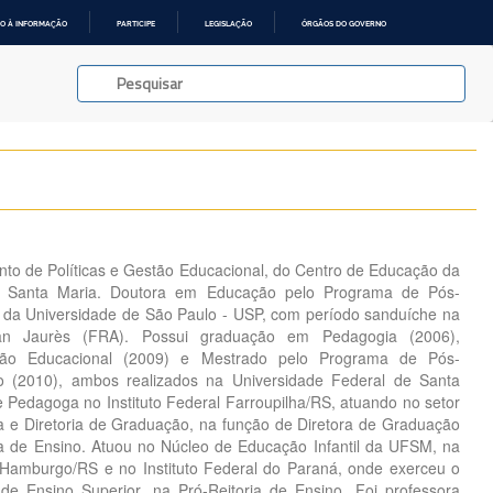
O À INFORMAÇÃO
PARTICIPE
LEGISLAÇÃO
ÓRGÃOS DO GOVERNO
to de Políticas e Gestão Educacional, do Centro de Educação da
e Santa Maria. Doutora em Educação pelo Programa de Pós-
a Universidade de São Paulo - USP, com período sanduíche na
ean Jaurès (FRA). Possui graduação em Pedagogia (2006),
tão Educacional (2009) e Mestrado pelo Programa de Pós-
(2010), ambos realizados na Universidade Federal de Santa
 Pedagoga no Instituto Federal Farroupilha/RS, atuando no setor
 e Diretoria de Graduação, na função de Diretora de Graduação
ria de Ensino. Atuou no Núcleo de Educação Infantil da UFSM, na
Hamburgo/RS e no Instituto Federal do Paraná, onde exerceu o
e Ensino Superior, na Pró-Reitoria de Ensino. Foi professora