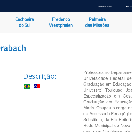
COMUNICA BR
ACESS
IR
PARA
Cachoeira
Frederico
Palmeira
O
CONTEÚDO
do Sul
Westphalen
das Missões
Drabach
Professora no Departamen
Descrição:
Universidade Federal d
Graduação em Educação d
Université Toulouse J
Especialização em Ges
Graduação em Educação 
Maria. Ocupou o cargo de
de Assessoria Pedagógica
Substituta, da Pró-Reito
Rede Municipal de Novo 
cargo de Coordenadora d