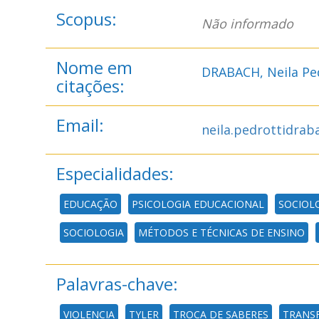
Scopus:
Não informado
Nome em
DRABACH, Neila Pe
citações:
Email:
neila.pedrottidra
Especialidades:
EDUCAÇÃO
PSICOLOGIA EDUCACIONAL
SOCIOL
SOCIOLOGIA
MÉTODOS E TÉCNICAS DE ENSINO
Palavras-chave:
VIOLENCIA
TYLER
TROCA DE SABERES
TRANS