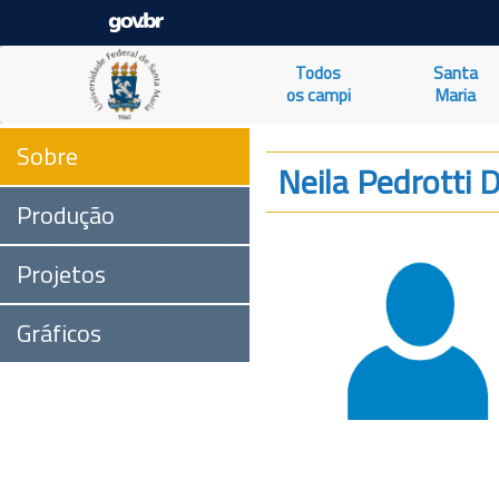
Todos
Santa
os campi
Maria
Sobre
Neila Pedrotti 
Produção
Projetos
Gráficos