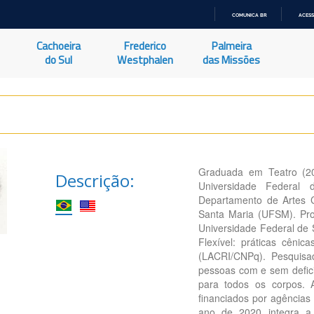
COMUNICA BR
ACESS
IR
PARA
Cachoeira
Frederico
Palmeira
O
CONTEÚDO
do Sul
Westphalen
das Missões
Graduada em Teatro (20
Descrição:
Universidade Federal
Departamento de Artes C
Santa Maria (UFSM). Pr
Universidade Federal de
Flexível: práticas cêni
(LACRI/CNPq). Pesquisad
pessoas com e sem defic
para todos os corpos. 
financiados por agênci
ano de 2020 integra a 