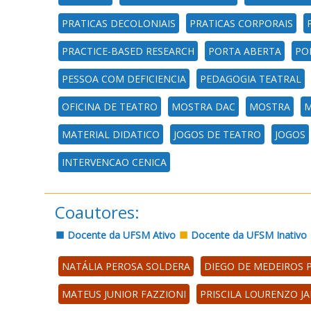
PRATICAS DECOLONIAIS
PRATICAS CORPORAIS
PRACTICE-BASED RESEARCH
PORTA ABERTA
PO
PESSOA COM DEFICIENCIA
PEDAGOGIA TEATRAL
OFICINA DE TEATRO
MOSTRA DAC
MOSTRA
M
MATERIAL DIDATICO
JOGOS DE TEATRO
JOGOS
INTERVENCAO CENICA
Coautores:
Docente da UFSM Ativo
Docente da UFSM Inativo
NATÁLIA PEROSA SOLDERA
DIEGO DE MEDEIROS P
MATEUS JUNIOR FAZZIONI
PRISCILA LOURENZO J