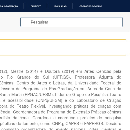
O À INFORMAÇÃO
PARTICIPE
LEGISLAÇÃO
ÓRGÃOS DO GOVERNO
12), Mestre (2014) e Doutora (2019) em Artes Cênicas pela
 do Rio Grande do Sul (UFRGS). Professora Adjunta do
ênicas, Centro de Artes e Letras, da Universidade Federal de
ofessora do Programa de Pós-Graduação em Artes da Cena da
 Santa Maria (PPGAC/UFSM). Líder do Grupo de Pesquisa Teatro
cas e acessibilidade (CNPq/UFSM) e do Laboratório de Criação
ora do Teatro Flexível, investigando práticas de criação com
iência. Coordenadora do Programa de Extensão Práticas cênicas
Artista da cena. Coordena e coordenou projetos de pesquisa
as públicas de fomento, como CNPq, CAPES e FAPERGS. Desde o
comissão organizadora do evento nacional Artes Cênicas e