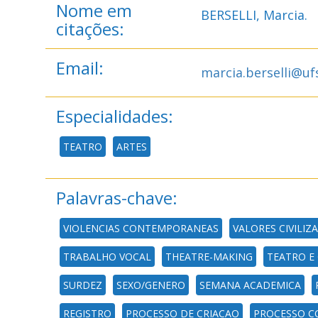
Nome em
BERSELLI, Marcia.
citações:
Email:
marcia.berselli@u
Especialidades:
TEATRO
ARTES
Palavras-chave:
VIOLENCIAS CONTEMPORANEAS
VALORES CIVILIZ
TRABALHO VOCAL
THEATRE-MAKING
TEATRO E
SURDEZ
SEXO/GENERO
SEMANA ACADEMICA
REGISTRO
PROCESSO DE CRIACAO
PROCESSO C