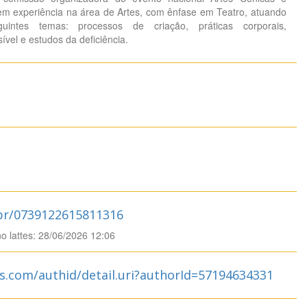
 Tem experiência na área de Artes, com ênfase em Teatro, atuando
guintes temas: processos de criação, práticas corporais,
ível e estudos da deficiência.
.br/0739122615811316
no lattes: 28/06/2026 12:06
s.com/authid/detail.uri?authorId=57194634331