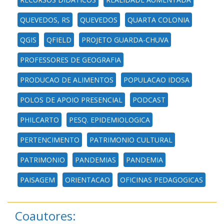
QUEVEDOS, RS
QUEVEDOS
QUARTA COLONIA
QGIS
QFIELD
PROJETO GUARDA-CHUVA
PROFESSORES DE GEOGRAFIA
PRODUCAO DE ALIMENTOS
POPULACAO IDOSA
POLOS DE APOIO PRESENCIAL
PODCAST
PHILCARTO
PESQ. EPIDEMIOLOGICA
PERTENCIMENTO
PATRIMONIO CULTURAL
PATRIMONIO
PANDEMIAS
PANDEMIA
PAISAGEM
ORIENTACAO
OFICINAS PEDAGOGICAS
Coautores: