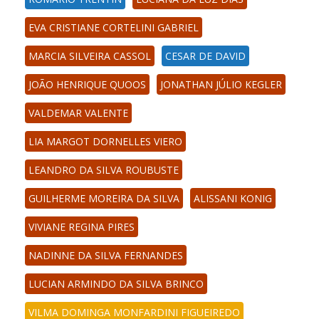
EVA CRISTIANE CORTELINI GABRIEL
MARCIA SILVEIRA CASSOL
CESAR DE DAVID
JOÃO HENRIQUE QUOOS
JONATHAN JÚLIO KEGLER
VALDEMAR VALENTE
LIA MARGOT DORNELLES VIERO
LEANDRO DA SILVA ROUBUSTE
GUILHERME MOREIRA DA SILVA
ALISSANI KONIG
VIVIANE REGINA PIRES
NADINNE DA SILVA FERNANDES
LUCIAN ARMINDO DA SILVA BRINCO
VILMA DOMINGA MONFARDINI FIGUEIREDO