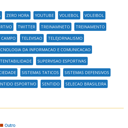
A
ZERO HORA
YOUTUBE
VOLIEBOL
VOLEIBOL
RTIVO
TWITTER
TREINAMNETO
TREINAMENTO
E CAMPO
TELEVISAO
TELEJORNALISMO
ECNOLOGIA DA INFORMACAO E COMUNICACAO
TENTABILIDADE
SUPERVISAO ESPORTIVAS
CIEDADE
SISTEMAS TATICOS
SISTEMAS DEFENSIVOS
ENTIDO ESPORTIVO
SENTIDO
SELECAO BRASILEIRA
Outro