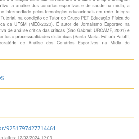
ortivo, a análise dos cenários esportivos e de saúde na mídia, a
ino intermediado pelas tecnologias educacionais em rede. Integra
utorial, na condição de Tutor do Grupo PET Educação Física do
ica da UFSM (MEC/2020). É autor de Jornalismo Esportivo na
va de análise crítica das críticas (São Gabriel: URCAMP, 2001) e
tos e processualidades sistêmicas (Santa Maria: Editora Palotti,
oratório de Análise dos Cenários Esportivos na Mídia do
OS
.br/9251797427714461
no lattes: 12/03/2024 12:03