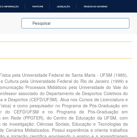
O À INFORMAÇÃO
PARTICIPE
LEGISLAÇÃO
ÓRGÃOS DO GOVERNO
sica pela Universidade Federal de Santa Maria - UFSM (1985),
 Cultura pela Universidade Federal do Rio de Janeiro (1999) e
omunicação Processos Midiáticos pela Universidade do Vale do
professor associado do Departamento de Desportos Coletivos do
ca e Desportos (CEFD/UFSM). Atua nos Cursos de Licenciatura e
Física) e como pesquisador no Programa de Pós-Graduação em
olar do CEFD/UFSM e no Programa de Pós-Graduação em
ais em Rede (PPGTER), do Centro de Educação da UFSM, com
s de investigação: Ciências Sociais, Educação e Tecnologias da
 Cenários Midiatizados. Possui experiência e orienta trabalhos
o e iniciação científica envolvendo o ensino e a aprendizagem