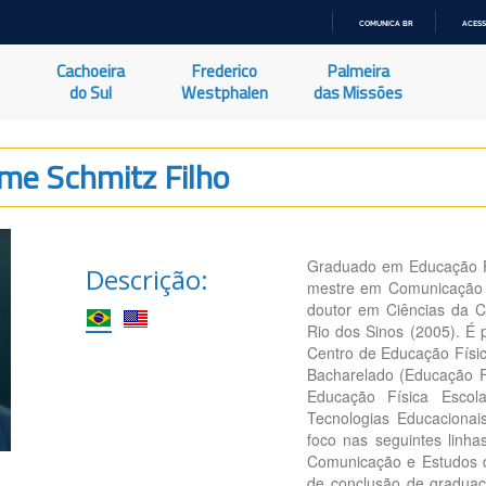
COMUNICA BR
ACESS
IR
PARA
Cachoeira
Frederico
Palmeira
O
CONTEÚDO
do Sul
Westphalen
das Missões
me Schmitz Filho
Graduado em Educação Fí
Descrição:
mestre em Comunicação e
doutor em Ciências da C
Rio dos Sinos (2005). É 
Centro de Educação Físi
Bacharelado (Educação 
Educação Física Esc
Tecnologias Educacion
foco nas seguintes linha
Comunicação e Estudos de
de conclusão de graduaçã