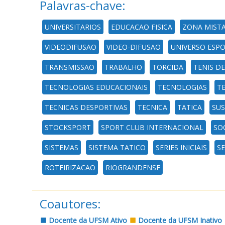
Palavras-chave:
UNIVERSITARIOS
EDUCACAO FISICA
ZONA MIST
VIDEODIFUSAO
VIDEO-DIFUSAO
UNIVERSO ESPO
TRANSMISSAO
TRABALHO
TORCIDA
TENIS D
TECNOLOGIAS EDUCACIONAIS
TECNOLOGIAS
T
TECNICAS DESPORTIVAS
TECNICA
TATICA
SUS
STOCKSPORT
SPORT CLUB INTERNACIONAL
SO
SISTEMAS
SISTEMA TATICO
SERIES INICIAIS
S
ROTEIRIZACAO
RIOGRANDENSE
Coautores:
Docente da UFSM Ativo
Docente da UFSM Inativo