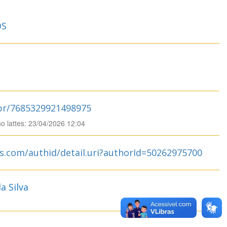
OS
.br/7685329921498975
no lattes: 23/04/2026 12:04
s.com/authid/detail.uri?authorId=50262975700
a Silva