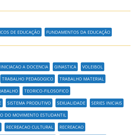
FICOS DE EDUCAÇÃO
FUNDAMENTOS DA EDUCAÇÃO
INICIACAO A DOCENCIA
GINASTICA
VOLEIBOL
TRABALHO PEDAGOGICO
TRABALHO MATERIAL
RABALHO
TEORICO-FILOSOFICO
E
SISTEMA PRODUTIVO
SEXUALIDADE
SERIES INICIAIS
O DO MOVIMENTO ESTUDANTIL
RECREACAO CULTURAL
RECREACAO