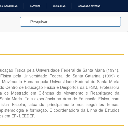
O À INFORMAÇÃO
PARTICIPE
LEGISLAÇÃO
ÓRGÃOS DO GOVERNO
cação Física pela Universidade Federal de Santa Maria (1994),
ísica pela Universidade Federal de Santa Catarina (1999) e
o Movimento Humano pela Universidade Federal de Santa Maria
ar do Centro de Educação Física e Desportos da UFSM, Professora
a de Mestrado em Ciências do Movimento e Reabilitação da
 Santa Maria. Tem experiência na área de Educação Física, com
ica Escolar, atuando principalmente nos seguintes temas:
 epistemologia e formação. É coordenadora da Linha de Estudos
cos em EF- LEEDEF.