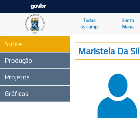
Todos
Santa
os campi
Maria
Sobre
Maristela Da Si
Produção
Projetos
Gráficos