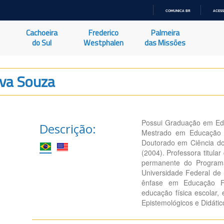
COMUNICA BR
ACESS
IR
PARA
Cachoeira
Frederico
Palmeira
O
CONTEÚDO
do Sul
Westphalen
das Missões
lva Souza
Possui Graduação em Edu
Descrição:
Mestrado em Educação F
Doutorado em Ciência d
(2004). Professora titul
permanente do Program
Universidade Federal de
ênfase em Educação Fís
educação física escolar,
Epistemológicos e Didáti