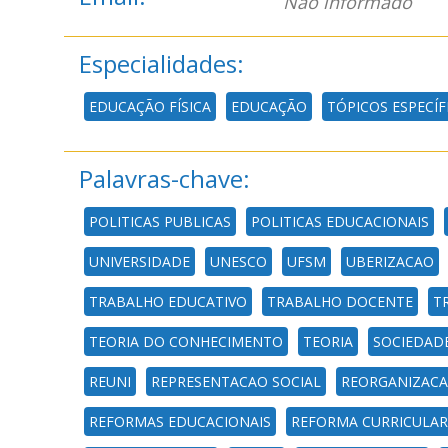
Não informado
Especialidades:
EDUCAÇÃO FÍSICA
EDUCAÇÃO
TÓPICOS ESPECÍ
Palavras-chave:
POLITICAS PUBLICAS
POLITICAS EDUCACIONAIS
UNIVERSIDADE
UNESCO
UFSM
UBERIZACAO
TRABALHO EDUCATIVO
TRABALHO DOCENTE
T
TEORIA DO CONHECIMENTO
TEORIA
SOCIEDAD
REUNI
REPRESENTACAO SOCIAL
REORGANIZACA
REFORMAS EDUCACIONAIS
REFORMA CURRICULAR