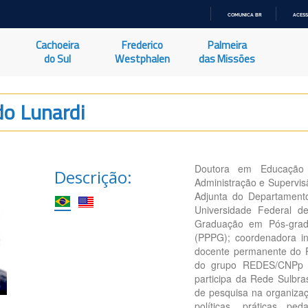
COMUNICA BR
ACESS
IR
PARA
Cachoeira
Frederico
Palmeira
O
CONTEÚDO
do Sul
Westphalen
das Missões
do Lunardi
Doutora em Educação 
Descrição:
Administração e Supervi
Adjunta do Departament
Universidade Federal 
Graduação em Pós-gradu
(PPPG); coordenadora in
docente permanente do 
do grupo REDES/CNPp d
participa da Rede Sulbra
de pesquisa na organiza
políticas, práticas p