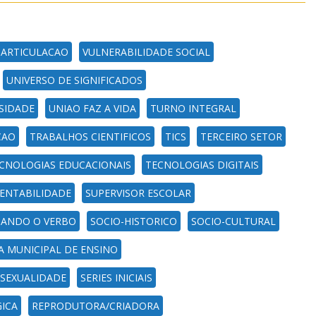
E]ARTICULACAO
VULNERABILIDADE SOCIAL
UNIVERSO DE SIGNIFICADOS
SIDADE
UNIAO FAZ A VIDA
TURNO INTEGRAL
CAO
TRABALHOS CIENTIFICOS
TICS
TERCEIRO SETOR
CNOLOGIAS EDUCACIONAIS
TECNOLOGIAS DIGITAIS
ENTABILIDADE
SUPERVISOR ESCOLAR
TANDO O VERBO
SOCIO-HISTORICO
SOCIO-CULTURAL
A MUNICIPAL DE ENSINO
SEXUALIDADE
SERIES INICIAIS
ICA
REPRODUTORA/CRIADORA