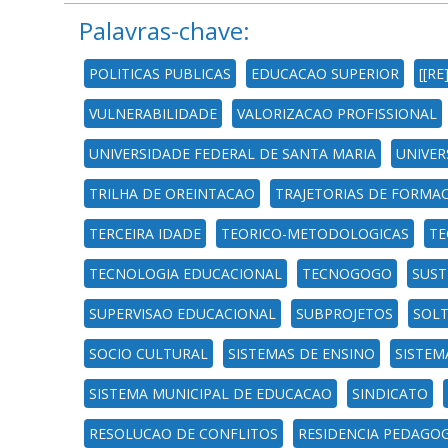
Palavras-chave:
POLITICAS PUBLICAS
EDUCACAO SUPERIOR
[[R
VULNERABILIDADE
VALORIZACAO PROFISSIONAL
UNIVERSIDADE FEDERAL DE SANTA MARIA
UNIVER
TRILHA DE OREINTACAO
TRAJETORIAS DE FORMA
TERCEIRA IDADE
TEORICO-METODOLOGICAS
TE
TECNOLOGIA EDUCACIONAL
TECNOGOGO
SUST
SUPERVISAO EDUCACIONAL
SUBPROJETOS
SOL
SOCIO CULTURAL
SISTEMAS DE ENSINO
SISTEM
SISTEMA MUNICIPAL DE EDUCACAO
SINDICATO
RESOLUCAO DE CONFLITOS
RESIDENCIA PEDAGOG