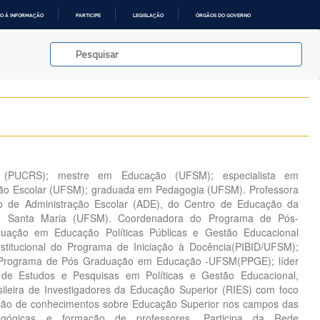
O À INFORMAÇÃO
PARTICIPE
LEGISLAÇÃO
ÓRGÃOS DO GOVERNO
(PUCRS); mestre em Educação (UFSM); especialista em
são Escolar (UFSM); graduada em Pedagogia (UFSM). Professora
o de Administração Escolar (ADE), do Centro de Educação da
de Santa Maria (UFSM). Coordenadora do Programa de Pós-
ação em Educação Políticas Públicas e Gestão Educacional
stitucional do Programa de Iniciação à Docência(PIBID/UFSM);
Programa de Pós Graduação em Educação -UFSM(PPGE); líder
e Estudos e Pesquisas em Políticas e Gestão Educacional,
sileira de Investigadores da Educação Superior (RIES) com foco
ção de conhecimentos sobre Educação Superior nos campos das
edagógicas e formação de professores. Participa da Rede