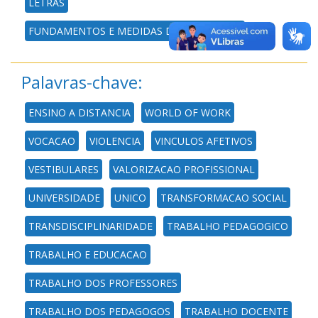
LETRAS
FUNDAMENTOS E MEDIDAS DA PSICOLOGIA
Palavras-chave:
ENSINO A DISTANCIA
WORLD OF WORK
VOCACAO
VIOLENCIA
VINCULOS AFETIVOS
VESTIBULARES
VALORIZACAO PROFISSIONAL
UNIVERSIDADE
UNICO
TRANSFORMACAO SOCIAL
TRANSDISCIPLINARIDADE
TRABALHO PEDAGOGICO
TRABALHO E EDUCACAO
TRABALHO DOS PROFESSORES
TRABALHO DOS PEDAGOGOS
TRABALHO DOCENTE