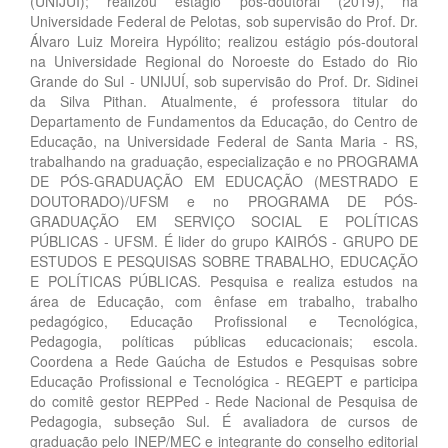
(UNIJUI); realizou estágio pós-doutoral (2019), na
Universidade Federal de Pelotas, sob supervisão do Prof. Dr.
Álvaro Luiz Moreira Hypólito; realizou estágio pós-doutoral
na Universidade Regional do Noroeste do Estado do Rio
Grande do Sul - UNIJUÍ, sob supervisão do Prof. Dr. Sidinei
da Silva Pithan. Atualmente, é professora titular do
Departamento de Fundamentos da Educação, do Centro de
Educação, na Universidade Federal de Santa Maria - RS,
trabalhando na graduação, especialização e no PROGRAMA
DE PÓS-GRADUAÇÃO EM EDUCAÇÃO (MESTRADO E
DOUTORADO)/UFSM e no PROGRAMA DE PÓS-
GRADUAÇÃO EM SERVIÇO SOCIAL E POLÍTICAS
PÚBLICAS - UFSM. É lider do grupo KAIRÓS - GRUPO DE
ESTUDOS E PESQUISAS SOBRE TRABALHO, EDUCAÇÃO
E POLÍTICAS PÚBLICAS. Pesquisa e realiza estudos na
área de Educação, com ênfase em trabalho, trabalho
pedagógico, Educação Profissional e Tecnológica,
Pedagogia, políticas públicas educacionais; escola.
Coordena a Rede Gaúcha de Estudos e Pesquisas sobre
Educação Profissional e Tecnológica - REGEPT e participa
do comitê gestor REPPed - Rede Nacional de Pesquisa de
Pedagogia, subseção Sul. É avaliadora de cursos de
graduação pelo INEP/MEC e integrante do conselho editorial