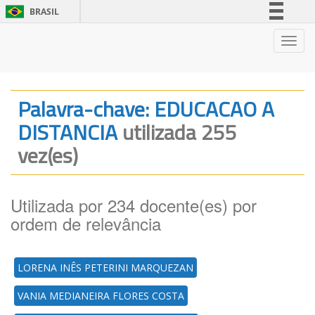
BRASIL
Simplifique!
Nave
Comunica BR
Participe
Acesso à informação
Palavra-chave: EDUCACAO A
Legislação
DISTANCIA
utilizada 255
Canais
vez(es)
Utilizada por 234 docente(es) por
ordem de relevância
LORENA INÊS PETERINI MARQUEZAN
VANIA MEDIANEIRA FLORES COSTA