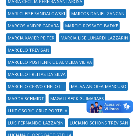
MARIA CECILIA PEREIRA SANTAROSA
MARI CLEISE SANDALOWSKI
MARCOS DANIEL ZANCAN
MARCOS ANDRE CARARA
MARCIO ROSSATO BADKE
MARCIA XAVIER PEITER
MARCIA LISE LUNARDI LAZZARIN
MARCELO TREVISAN
MARCELO PUSTILNIK DE ALMEIDA VIEIRA
MARCELO FREITAS DA SILVA
MARCELO CERVO CHELOTTI
MALVA ANDREA MANCUSO
MAGDA SCHMIDT
MAGALI BECK GUIMARAES
LUIZ OSORIO CRUZ PORTELA
LUIS FERNANDO LAZZARIN
LUCIANO SCHONS TREVISAN
LUCIANA FLORES BATTISTELLA