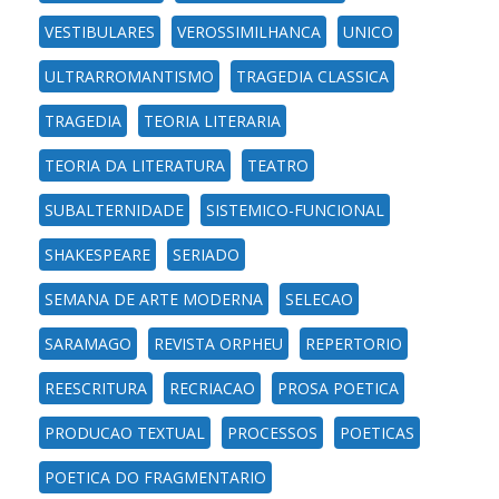
VESTIBULARES
VEROSSIMILHANCA
UNICO
ULTRARROMANTISMO
TRAGEDIA CLASSICA
TRAGEDIA
TEORIA LITERARIA
TEORIA DA LITERATURA
TEATRO
SUBALTERNIDADE
SISTEMICO-FUNCIONAL
SHAKESPEARE
SERIADO
SEMANA DE ARTE MODERNA
SELECAO
SARAMAGO
REVISTA ORPHEU
REPERTORIO
REESCRITURA
RECRIACAO
PROSA POETICA
PRODUCAO TEXTUAL
PROCESSOS
POETICAS
POETICA DO FRAGMENTARIO