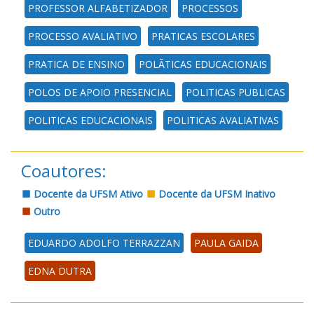
PROFESSOR ALFABETIZADOR
PROCESSOS
PROCESSO AVALIATIVO
PRATICAS ESCOLARES
PRATICA DE ENSINO
POLÃTICAS EDUCACIONAIS
POLOS DE APOIO PRESENCIAL
POLITICAS PUBLICAS
POLITICAS EDUCACIONAIS
POLITICAS AVALIATIVAS
Coautores:
Docente da UFSM Ativo
Docente da UFSM Inativo
Outro
EDUARDO ADOLFO TERRAZZAN
PAULA GAIDA
EDNA DUTRA