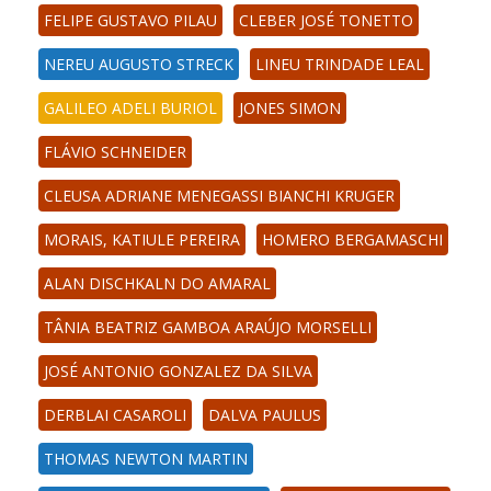
FELIPE GUSTAVO PILAU
CLEBER JOSÉ TONETTO
NEREU AUGUSTO STRECK
LINEU TRINDADE LEAL
GALILEO ADELI BURIOL
JONES SIMON
FLÁVIO SCHNEIDER
CLEUSA ADRIANE MENEGASSI BIANCHI KRUGER
MORAIS, KATIULE PEREIRA
HOMERO BERGAMASCHI
ALAN DISCHKALN DO AMARAL
TÂNIA BEATRIZ GAMBOA ARAÚJO MORSELLI
JOSÉ ANTONIO GONZALEZ DA SILVA
DERBLAI CASAROLI
DALVA PAULUS
THOMAS NEWTON MARTIN