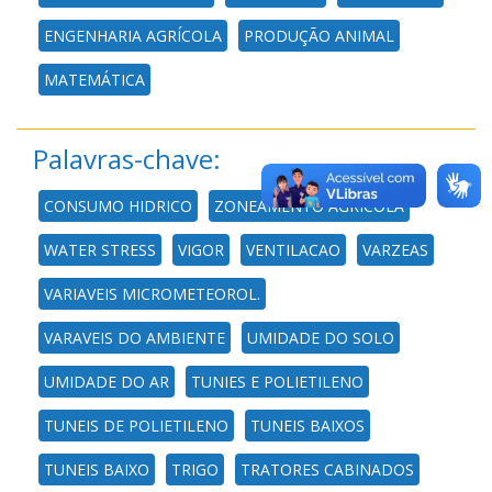
ENGENHARIA AGRÍCOLA
PRODUÇÃO ANIMAL
MATEMÁTICA
Palavras-chave:
CONSUMO HIDRICO
ZONEAMENTO AGRICOLA
WATER STRESS
VIGOR
VENTILACAO
VARZEAS
VARIAVEIS MICROMETEOROL.
VARAVEIS DO AMBIENTE
UMIDADE DO SOLO
UMIDADE DO AR
TUNIES E POLIETILENO
TUNEIS DE POLIETILENO
TUNEIS BAIXOS
TUNEIS BAIXO
TRIGO
TRATORES CABINADOS