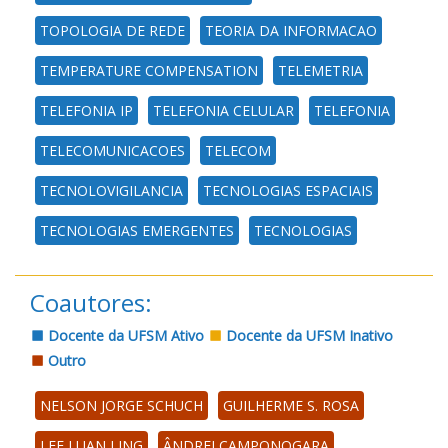
TOPOLOGIA DE REDE
TEORIA DA INFORMACAO
TEMPERATURE COMPENSATION
TELEMETRIA
TELEFONIA IP
TELEFONIA CELULAR
TELEFONIA
TELECOMUNICACOES
TELECOM
TECNOLOVIGILANCIA
TECNOLOGIAS ESPACIAIS
TECNOLOGIAS EMERGENTES
TECNOLOGIAS
Coautores:
Docente da UFSM Ativo
Docente da UFSM Inativo
Outro
NELSON JORGE SCHUCH
GUILHERME S. ROSA
LEE LUAN LING
ÂNDREI CAMPONOGARA