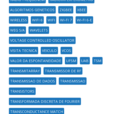
ALGORITMOS GENETICOS
ZIGBEE
XBEE
WIRELESS
WIFI 6
WIFI
WI-FI 7
WI-FI 6-E
WEG S/A
WAVELETS
VOLTAGE CONTROLLED OSCILLATOR
VISITA TECNICA
VEICULO
VCOS
VALOR DA ESPONTANEIDADE
UFSM
UAB
TSM
TRANSMITARRAY
TRANSMISSOR DE RF
TRANSMISSAO DE DADOS
TRANSMISSAO
TRANSISTORS
TRANSFORMADA DISCRETA DE FOURIER
TRANSCONDUCTANCE MATCH