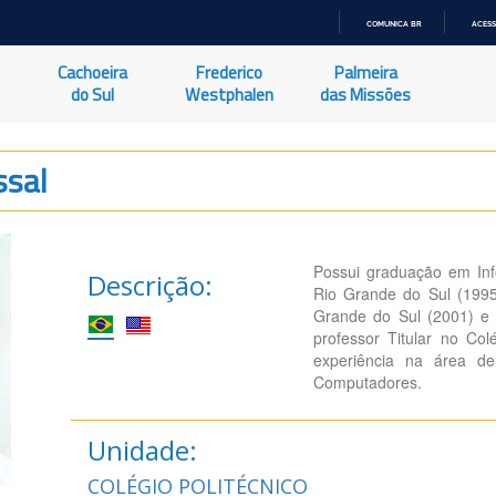
COMUNICA BR
ACESS
IR
PARA
Cachoeira
Frederico
Palmeira
O
CONTEÚDO
do Sul
Westphalen
das Missões
ssal
Possui graduação em Inf
Descrição:
Rio Grande do Sul (199
Grande do Sul (2001) e 
professor Titular no Co
experiência na área 
Computadores.
Unidade:
COLÉGIO POLITÉCNICO