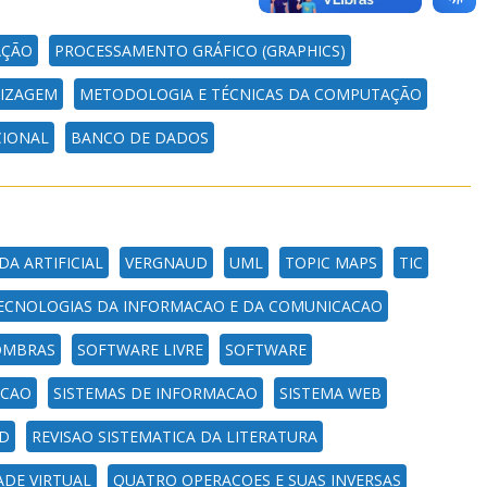
AÇÃO
PROCESSAMENTO GRÁFICO (GRAPHICS)
IZAGEM
METODOLOGIA E TÉCNICAS DA COMPUTAÇÃO
CIONAL
BANCO DE DADOS
IDA ARTIFICIAL
VERGNAUD
UML
TOPIC MAPS
TIC
ECNOLOGIAS DA INFORMACAO E DA COMUNICACAO
OMBRAS
SOFTWARE LIVRE
SOFTWARE
ACAO
SISTEMAS DE INFORMACAO
SISTEMA WEB
ED
REVISAO SISTEMATICA DA LITERATURA
ADE VIRTUAL
QUATRO OPERACOES E SUAS INVERSAS