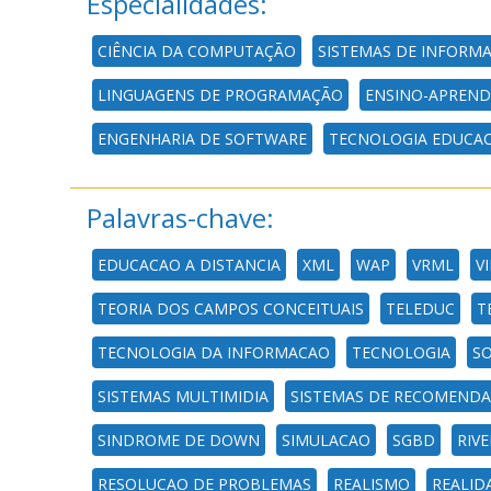
Especialidades:
CIÊNCIA DA COMPUTAÇÃO
SISTEMAS DE INFORM
LINGUAGENS DE PROGRAMAÇÃO
ENSINO-APREND
ENGENHARIA DE SOFTWARE
TECNOLOGIA EDUCA
Palavras-chave:
EDUCACAO A DISTANCIA
XML
WAP
VRML
V
TEORIA DOS CAMPOS CONCEITUAIS
TELEDUC
T
TECNOLOGIA DA INFORMACAO
TECNOLOGIA
S
SISTEMAS MULTIMIDIA
SISTEMAS DE RECOMEND
SINDROME DE DOWN
SIMULACAO
SGBD
RIV
RESOLUCAO DE PROBLEMAS
REALISMO
REALID