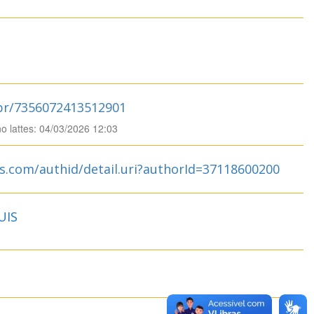
.br/7356072413512901
no lattes: 04/03/2026 12:03
s.com/authid/detail.uri?authorId=37118600200
UIS