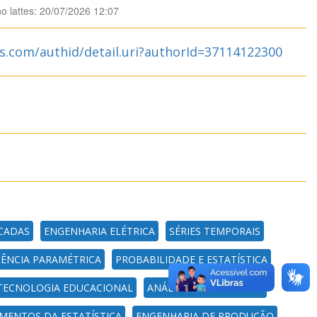
no lattes: 20/07/2026 12:07
s.com/authid/detail.uri?authorId=37114122300
ICADAS
ENGENHARIA ELÉTRICA
SÉRIES TEMPORAIS
RÊNCIA PARAMÉTRICA
PROBABILIDADE E ESTATÍSTICA
TECNOLOGIA EDUCACIONAL
ANÁLISE MULTIVARIADA
ENTOS DA ESTATÍSTICA
ENGENHARIA DE PRODUÇÃO