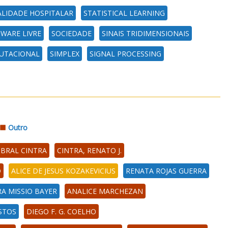
LIDADE HOSPITALAR
STATISTICAL LEARNING
WARE LIVRE
SOCIEDADE
SINAIS TRIDIMENSIONAIS
UTACIONAL
SIMPLEX
SIGNAL PROCESSING
Outro
OBRAL CINTRA
CINTRA, RENATO J.
O
ALICE DE JESUS KOZAKEVICIUS
RENATA ROJAS GUERRA
A MISSIO BAYER
ANALICE MARCHEZAN
STOS
DIEGO F. G. COELHO