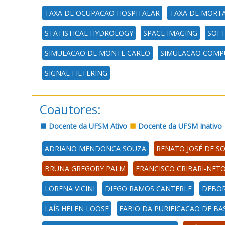
TAXA DE OCUPACAO HOSPITALAR
TAXA DE MORTA
STATISTICAL HYDROLOGY
SPACE IMAGING
SOFT
SIMULACAO DE MONTE CARLO
SIMULACAO COMP
SIGNAL FILTERING
Coautores:
Docente da UFSM Ativo
Docente da UFSM Inativo
ADRIANO MENDONCA SOUZA
RENATO JOSÉ DE S
BRUNA GREGORY PALM
FRANCISCO CRIBARI-NET
LORENA VICINI
DIEGO RAMOS CANTERLE
DEBOR
LAÍS HELEN LOOSE
FABIO DA PURIFICACAO DE BA