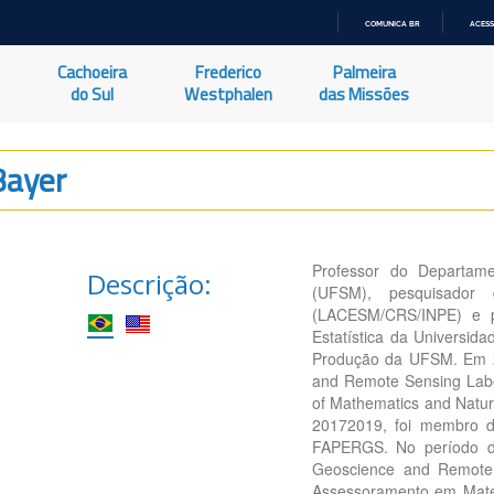
COMUNICA BR
ACESS
IR
PARA
Cachoeira
Frederico
Palmeira
O
CONTEÚDO
do Sul
Westphalen
das Missões
Bayer
Professor do Departame
Descrição:
(UFSM), pesquisador 
(LACESM/CRS/INPE) e 
Estatística da Universi
Produção da UFSM. Em 2
and Remote Sensing Labor
of Mathematics and Natura
20172019, foi membro d
FAPERGS. No período de
Geoscience and Remote 
Assessoramento em Matem