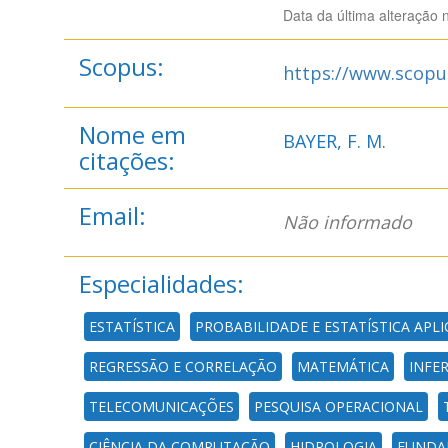
Data da última alteração 
Scopus:
https://www.scopu
Nome em
BAYER, F. M.
citações:
Email:
Não informado
Especialidades:
ESTATÍSTICA
PROBABILIDADE E ESTATÍSTICA APL
REGRESSÃO E CORRELAÇÃO
MATEMÁTICA
INFE
TELECOMUNICAÇÕES
PESQUISA OPERACIONAL
CIÊNCIA DA COMPUTAÇÃO
HIDROLOGIA
FUNDAM