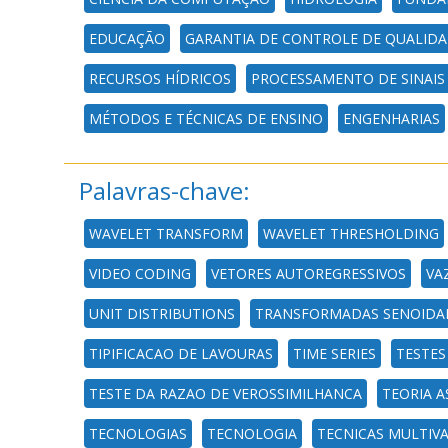
EDUCAÇÃO
GARANTIA DE CONTROLE DE QUALID
RECURSOS HÍDRICOS
PROCESSAMENTO DE SINAIS
MÉTODOS E TÉCNICAS DE ENSINO
ENGENHARIAS
Palavras-chave:
WAVELET TRANSFORM
WAVELET THRESHOLDING
VIDEO CODING
VETORES AUTOREGRESSIVOS
VA
UNIT DISTRIBUTIONS
TRANSFORMADAS SENOIDAI
TIPIFICACAO DE LAVOURAS
TIME SERIES
TESTES
TESTE DA RAZAO DE VEROSSIMILHANCA
TEORIA A
TECNOLOGIAS
TECNOLOGIA
TECNICAS MULTIV