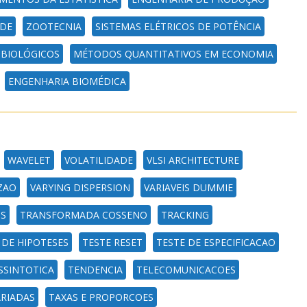
ADE
ZOOTECNIA
SISTEMAS ELÉTRICOS DE POTÊNCIA
 BIOLÓGICOS
MÉTODOS QUANTITATIVOS EM ECONOMIA
ENGENHARIA BIOMÉDICA
WAVELET
VOLATILIDADE
VLSI ARCHITECTURE
ZAO
VARYING DISPERSION
VARIAVEIS DUMMIE
S
TRANSFORMADA COSSENO
TRACKING
 DE HIPOTESES
TESTE RESET
TESTE DE ESPECIFICACAO
SSINTOTICA
TENDENCIA
TELECOMUNICACOES
ARIADAS
TAXAS E PROPORCOES