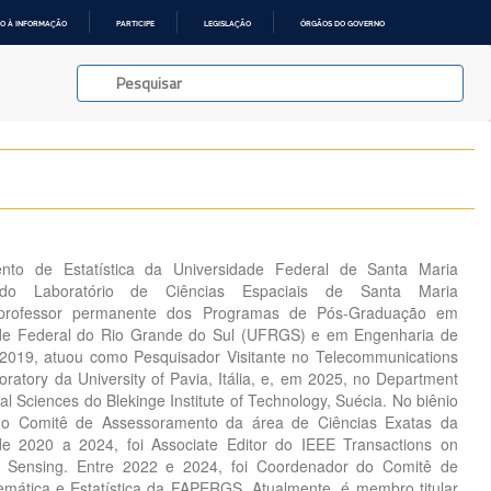
O À INFORMAÇÃO
PARTICIPE
LEGISLAÇÃO
ÓRGÃOS DO GOVERNO
nto de Estatística da Universidade Federal de Santa Maria
do Laboratório de Ciências Espaciais de Santa Maria
professor permanente dos Programas de Pós-Graduação em
dade Federal do Rio Grande do Sul (UFRGS) e em Engenharia de
019, atuou como Pesquisador Visitante no Telecommunications
atory da University of Pavia, Itália, e, em 2025, no Department
l Sciences do Blekinge Institute of Technology, Suécia. No biênio
o Comitê de Assessoramento da área de Ciências Exatas da
 2020 a 2024, foi Associate Editor do IEEE Transactions on
Sensing. Entre 2022 e 2024, foi Coordenador do Comitê de
ática e Estatística da FAPERGS. Atualmente, é membro titular