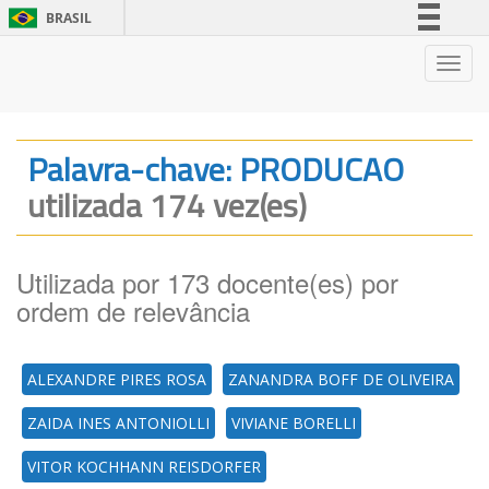
BRASIL
Simplifique!
Nave
Comunica BR
Participe
Acesso à informação
Palavra-chave: PRODUCAO
Legislação
utilizada 174 vez(es)
Canais
Utilizada por 173 docente(es) por
ordem de relevância
ALEXANDRE PIRES ROSA
ZANANDRA BOFF DE OLIVEIRA
ZAIDA INES ANTONIOLLI
VIVIANE BORELLI
VITOR KOCHHANN REISDORFER