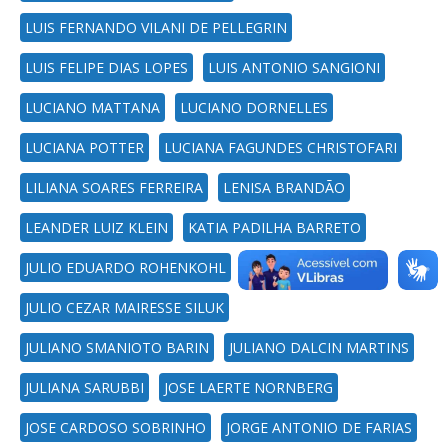
LUIS FERNANDO VILANI DE PELLEGRIN
LUIS FELIPE DIAS LOPES
LUIS ANTONIO SANGIONI
LUCIANO MATTANA
LUCIANO DORNELLES
LUCIANA POTTER
LUCIANA FAGUNDES CHRISTOFARI
LILIANA SOARES FERREIRA
LENISA BRANDÃO
LEANDER LUIZ KLEIN
KATIA PADILHA BARRETO
JULIO EDUARDO ROHENKOHL
JULIO CEZAR MAIRESSE SILUK
JULIANO SMANIOTO BARIN
JULIANO DALCIN MARTINS
JULIANA SARUBBI
JOSE LAERTE NORNBERG
JOSE CARDOSO SOBRINHO
JORGE ANTONIO DE FARIAS