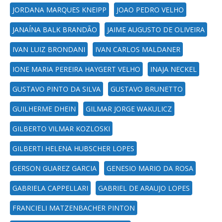
JORDANA MARQUES KNEIPP
JOAO PEDRO VELHO
JANAÍNA BALK BRANDÃO
JAIME AUGUSTO DE OLIVEIRA
IVAN LUIZ BRONDANI
IVAN CARLOS MALDANER
IONE MARIA PEREIRA HAYGERT VELHO
INAJA NECKEL
GUSTAVO PINTO DA SILVA
GUSTAVO BRUNETTO
GUILHERME DHEIN
GILMAR JORGE WAKULICZ
GILBERTO VILMAR KOZLOSKI
GILBERTI HELENA HUBSCHER LOPES
GERSON GUAREZ GARCIA
GENESIO MARIO DA ROSA
GABRIELA CAPPELLARI
GABRIEL DE ARAUJO LOPES
FRANCIELI MATZENBACHER PINTON