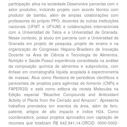
participação ativa na sociedade.Desenvolve parcerias com o
setor produtivo, incluindo projeto com acordo técnico com
produtor de bambu, além de amplas colaborações com
professores do próprio PPG, docentes de outras instituições
nacionais (UFMT e UFVJM) e colaborações internacionais
com a Universidad de Talca e a Universidad de Granada.
Nesse contexto, já atuou em parceria com a Universidad de
Granada em projeto de pesquisa, projeto de ensino e na
organização do Congresso Hispano-Brasileiro de Inovação
Docente na Área de Ciência e Tecnologia de Alimentos,
Nutrição e Saúde.Possui experiência consolidada na análise
da composição química de alimentos e subprodutos, com
ênfase em cromatografia líquida acoplada à espectrometria
de massas. Atua como Revisora de periódicos científicos e
parecerista de projetos para agências de fomento (CNPq e
FAPERGS) e está como editora da revista Molecules na
Edição especial ''Bioactive Compounds and Antioxidant
Activity of Plants from the Cerrado and Amazon''. Apresenta
trabalhos premiados em eventos da área, além de livro,
patente, artigos de alto impacto e índice H24. Como
coordenadora, possui projetos aprovados com captação de
recursos que totalizam R$ 642.941,14.ORCID: 0000-0002-