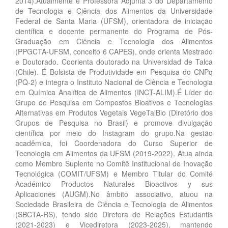
2014).Atualmente é Professora Adjunta 3 do Departamento
de Tecnologia e Ciência dos Alimentos da Universidade
Federal de Santa Maria (UFSM), orientadora de iniciação
científica e docente permanente do Programa de Pós-
Graduação em Ciência e Tecnologia dos Alimentos
(PPGCTA-UFSM, conceito 6 CAPES), onde orienta Mestrado
e Doutorado. Coorienta doutorado na Universidad de Talca
(Chile). É Bolsista de Produtividade em Pesquisa do CNPq
(PQ-2) e integra o Instituto Nacional de Ciência e Tecnologia
em Química Analítica de Alimentos (INCT-ALIM).É Líder do
Grupo de Pesquisa em Compostos Bioativos e Tecnologias
Alternativas em Produtos Vegetais VegeTalBio (Diretório dos
Grupos de Pesquisa no Brasil) e promove divulgação
científica por meio do Instagram do grupo.Na gestão
acadêmica, foi Coordenadora do Curso Superior de
Tecnologia em Alimentos da UFSM (2019-2022). Atua ainda
como Membro Suplente no Comitê Institucional de Inovação
Tecnológica (COMIT/UFSM) e Membro Titular do Comité
Académico Productos Naturales Bioactivos y sus
Aplicaciones (AUGM).No âmbito associativo, atuou na
Sociedade Brasileira de Ciência e Tecnologia de Alimentos
(SBCTA-RS), tendo sido Diretora de Relações Estudantis
(2021-2023) e Vicediretora (2023-2025), mantendo