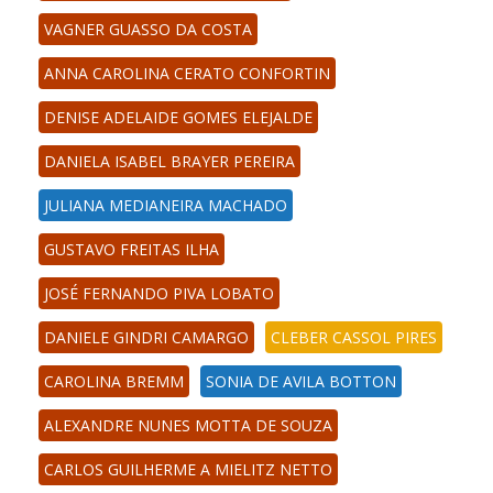
VAGNER GUASSO DA COSTA
ANNA CAROLINA CERATO CONFORTIN
DENISE ADELAIDE GOMES ELEJALDE
DANIELA ISABEL BRAYER PEREIRA
JULIANA MEDIANEIRA MACHADO
GUSTAVO FREITAS ILHA
JOSÉ FERNANDO PIVA LOBATO
DANIELE GINDRI CAMARGO
CLEBER CASSOL PIRES
CAROLINA BREMM
SONIA DE AVILA BOTTON
ALEXANDRE NUNES MOTTA DE SOUZA
CARLOS GUILHERME A MIELITZ NETTO