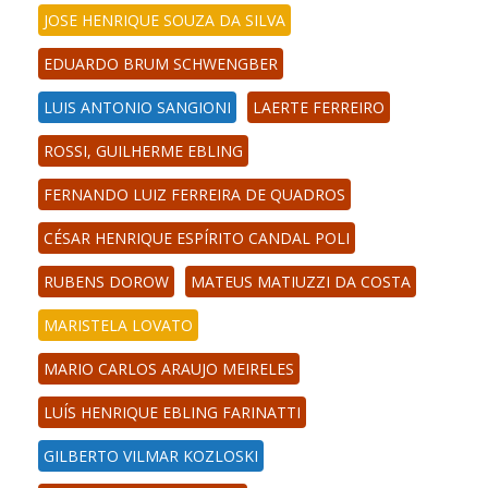
JOSE HENRIQUE SOUZA DA SILVA
EDUARDO BRUM SCHWENGBER
LUIS ANTONIO SANGIONI
LAERTE FERREIRO
ROSSI, GUILHERME EBLING
FERNANDO LUIZ FERREIRA DE QUADROS
CÉSAR HENRIQUE ESPÍRITO CANDAL POLI
RUBENS DOROW
MATEUS MATIUZZI DA COSTA
MARISTELA LOVATO
MARIO CARLOS ARAUJO MEIRELES
LUÍS HENRIQUE EBLING FARINATTI
GILBERTO VILMAR KOZLOSKI