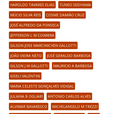
HAROLDO TAVARES ELIAS
TUNEO SEDIYAMA
MÚCIO SILVA REIS
COSME DAMIÃO CRUZ
JOSÉ ALFREDO DA FONSECA
JEFFERSON L M COIMBRA
GILSON JOSE MARCINICHEN GALLOTTI
JOÃO VIEIRA NETO
JOSÉ GERALDO BARBOSA
GILSON J M GALLOTTI
MAURICIO A BARBOSA
GISELI VALENTINI
MARIA CELESTE GONÇALVES VIDIGAL
JULIANA B OGLIARI
ANTONIO CARLOS ALVES
ALVIMAR BAVARESCO
MICHELANGELO M TREZZI