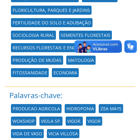
FLORICULTURA, PARQUES E JARDINS
FERTILIDADE DO SOLO E ADUBAÇÃO
SOCIOLOGIA RURAL
SEMENTES FLORESTAIS
RECURSOS FLORESTAIS E ENGENHARIA FLORESTAL
PRODUÇÃO DE MUDAS
MATOLOGIA
FITOSSANIDADE
ECONOMIA
Palavras-chave:
PRODUCAO AGRICOLA
HIDROPONIA
ZEA MAYS
WOKSHOP
VIOLA SP.
VIGOR.
VIGOR
VIDA DE VASO
VICIA VILLOSA