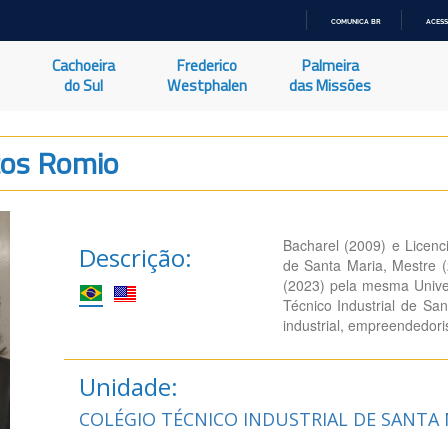
COMUNICA BR
ACESS
IR
PARA
Cachoeira
Frederico
Palmeira
O
CONTEÚDO
do Sul
Westphalen
das Missões
tos Romio
Bacharel (2009) e Licen
Descrição:
de Santa Maria, Mestre 
(2023) pela mesma Unive
Técnico Industrial de Sa
industrial, empreendedori
Unidade:
COLÉGIO TÉCNICO INDUSTRIAL DE SANTA 