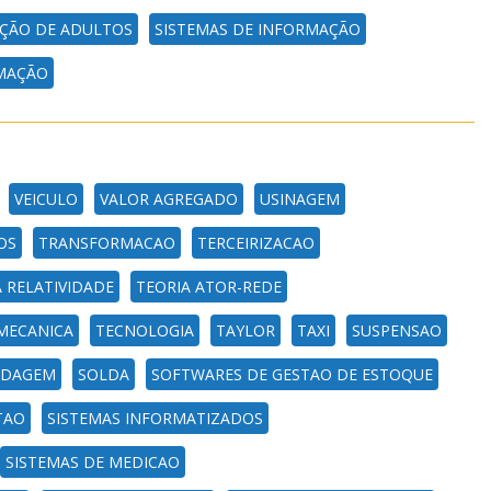
ÇÃO DE ADULTOS
SISTEMAS DE INFORMAÇÃO
RMAÇÃO
VEICULO
VALOR AGREGADO
USINAGEM
OS
TRANSFORMACAO
TERCEIRIZACAO
 RELATIVIDADE
TEORIA ATOR-REDE
MECANICA
TECNOLOGIA
TAYLOR
TAXI
SUSPENSAO
LDAGEM
SOLDA
SOFTWARES DE GESTAO DE ESTOQUE
TAO
SISTEMAS INFORMATIZADOS
SISTEMAS DE MEDICAO