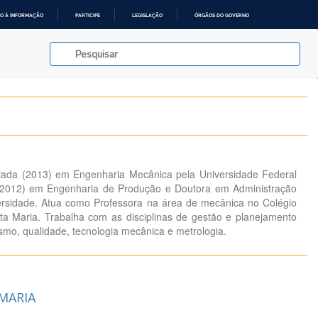
O À INFORMAÇÃO
PARTICIPE
LEGISLAÇÃO
ÓRGÃOS DO GOVERNO
ciada (2013) em Engenharia Mecânica pela Universidade Federal
(2012) em Engenharia de Produção e Doutora em Administração
rsidade. Atua como Professora na área de mecânica no Colégio
nta Maria. Trabalha com as disciplinas de gestão e planejamento
smo, qualidade, tecnologia mecânica e metrologia.
MARIA