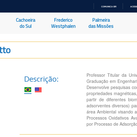
COMUNICA BR
ACESS
IR
PARA
Cachoeira
Frederico
Palmeira
O
CONTEÚDO
do Sul
Westphalen
das Missões
tto
Professor Titular da Un
Descrição:
Graduação em Engenhari
Desenvolve pesquisas co
propriedades magnéticas,
partir de diferentes bio
adsorventes diversos) pa
área Ambiental visando a
Processos Oxidativos Ava
por Processo de Adsorção