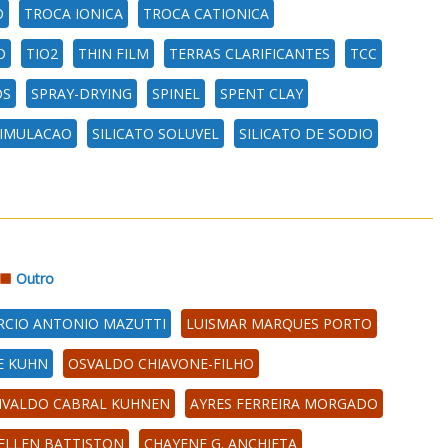
O
TROCA IONICA
TROCA CATIONICA
O
TIO2
THIN FILM
TERRAS CLARIFICANTES
TCC
OS
SPRAY-DRYING
SPINEL
SPENT CLAY
IMULACAO
SILICATO SOLUVEL
SILICATO DE SODIO
Outro
CIO ANTONIO MAZUTTI
LUISMAR MARQUES PORTO
E KUHN
OSVALDO CHIAVONE-FILHO
IVALDO CABRAL KUHNEN
AYRES FERREIRA MORGADO
ELLEN BATTISTON
CHAYENE G. ANCHIETA