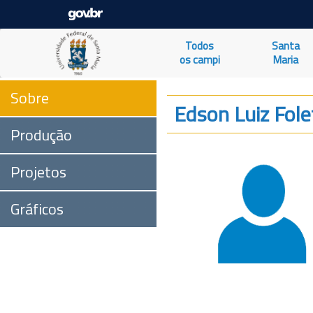
Todos
Santa
os campi
Maria
Sobre
Edson Luiz Fole
Produção
Projetos
Gráficos