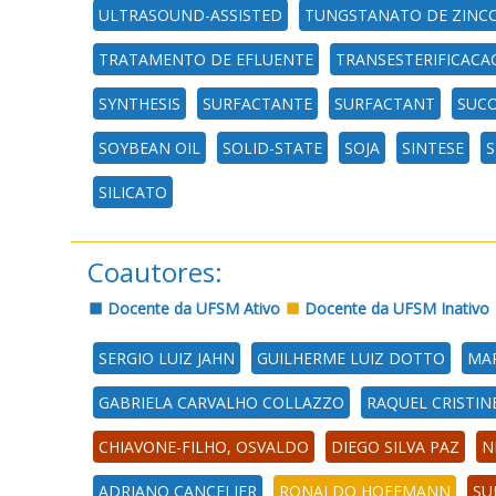
ULTRASOUND-ASSISTED
TUNGSTANATO DE ZINC
TRATAMENTO DE EFLUENTE
TRANSESTERIFICACA
SYNTHESIS
SURFACTANTE
SURFACTANT
SUC
SOYBEAN OIL
SOLID-STATE
SOJA
SINTESE
S
SILICATO
Coautores:
Docente da UFSM Ativo
Docente da UFSM Inativo
SERGIO LUIZ JAHN
GUILHERME LUIZ DOTTO
MAR
GABRIELA CARVALHO COLLAZZO
RAQUEL CRISTIN
CHIAVONE-FILHO, OSVALDO
DIEGO SILVA PAZ
N
ADRIANO CANCELIER
RONALDO HOFFMANN
SU