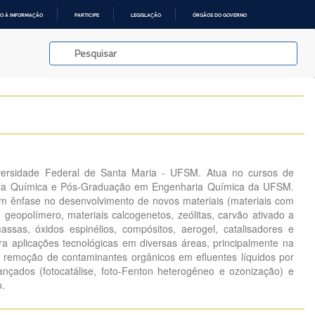
O À INFORMAÇÃO
PARTICIPE
LEGISLAÇÃO
ÓRGÃOS DO GOVERNO
iversidade Federal de Santa Maria - UFSM. Atua no cursos de
a Química e Pós-Graduação em Engenharia Química da UFSM.
m ênfase no desenvolvimento de novos materiais (materiais com
 geopolímero, materiais calcogenetos, zeólitas, carvão ativado a
massas, óxidos espinélios, compósitos, aerogel, catalisadores e
ra aplicações tecnológicas em diversas áreas, principalmente na
 remoção de contaminantes orgânicos em efluentes líquidos por
nçados (fotocatálise, foto-Fenton heterogêneo e ozonização) e
.