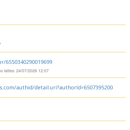
A
.br/6550340290019699
no lattes: 24/07/2026 12:07
s.com/authid/detail.uri?authorId=6507395200