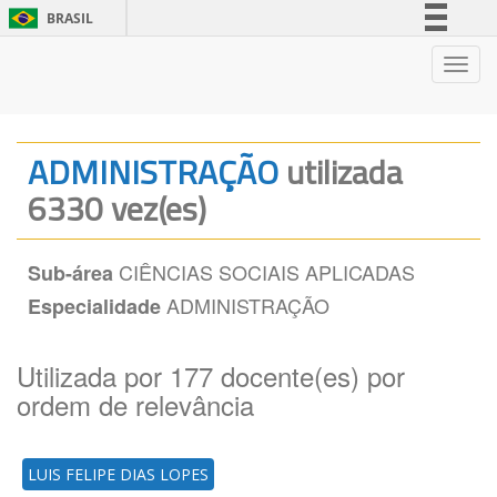
BRASIL
Simplifique!
Nave
Comunica BR
Participe
Acesso à informação
ADMINISTRAÇÃO
utilizada
Legislação
6330 vez(es)
Canais
CIÊNCIAS SOCIAIS APLICADAS
Sub-área
ADMINISTRAÇÃO
Especialidade
Utilizada por 177 docente(es) por
ordem de relevância
LUIS FELIPE DIAS LOPES