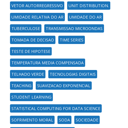
VETOR AUTORREGRESSIVO
UNIT DISTRIBUTION.
UMIDADE RELATIVA DO AR
UMIDADE DO AR
TUBERCULOSE
TRANSMISSAO MICROONDAS
TOMADA DE DECISAO
TIME SERIES
TESTE DE HIPOTESE
TEMPERATURA MEDIA COMPENSADA
TELHADO VERDE
TECNOLOGIAS DIGITAIS
TEACHING
SUAVIZACAO EXPONENCIAL
STUDENT LEARNING
STATISTICAL COMPUTING FOR DATA SCIENCE
SOFRIMENTO MORAL
SODA
SOCIEDADE