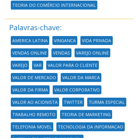
TEORIA DO COMÉRCIO INTERNACIONAL
Palavras-chave:
AMERICA LATINA
VINGANCA
VIDA PRIVADA
VENDAS ONLINE
VENDAS
VAREJO ONLINE
VAREJO
VAR
VALOR PARA O CLIENTE
VALOR DE MERCADO
VALOR DA MARCA
VALOR DA FIRMA
VALOR CORPORATIVO
VALOR AO ACIONISTA
TWITTER
TURMA ESPECIAL
TRABALHO REMOTO
TEORIA DE MARKETING
TELEFONIA MOVEL
TECNOLOGIA DA INFORMACAO