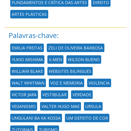
FUNDAMENTOS E CRÍTICA DAS ARTES
DIREITO
ARTES PLÁSTICAS
Palavras-chave:
EMILIA FREITAS
ZELI DE OLIVEIRA BARBOSA
YUKIO MISHIMA
X-MEN
WILSON BUENO
WILLIAM BLAKE
WEBSITES BILINGUES
WALT WHITMAN
VOZ E MEMORIA
VIOLENCIA
VICTOR JARA
VESTIBULAR
VERDADE
VEGANISMO
VALTER HUGO MAE
URSULA
UNGULANI BA KA KOSSA
UM DEFEITO DE COR
TUTORIAIS
TURISMO