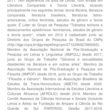
2011. Tem experiência na área de Letras, com ênfase em
Literatura Comparada e Teoria Literária, atuando
principalmente nos seguintes temas: teoria literária, literatura
comparada, literatura brasileira, literaturas latino-
americanas, crítica feminista, estudos de gênero e teoria
queer. É Líder do Grupo de Pesquisa ''Trânsitos teóricos e
deslocamentos epistêmicos: feminismos, estudos de gênero
e teoria queer'', criado em 2012 e cadastrado junto ao
Diretório dos Grupos de Pesquisa do Brasil do CNPq
(http://dgp.cnpq.br/dgp/espelhogrupo/2712396927889265).
Membro da Associação Nacional de Pós-Graduação e
Pesquisa em Letras e Linguística (ANPOLL) desde 2017,
junto ao Grupo de Trabalho ''Gêneros e sexualidades
dissidentes na literatura e em outras artes''. Membro da
Associação Nacional de Pós-Graduação e Pesquisa em
Filosofia (ANPOF) desde 2018, junto ao Grupo de Trabalho
''Filosofia e Gênero''. Membro da Associação Brasileira de
Estudos da Trans-Homocultura (ABETH) desde 2020.
Membro da Associação Internacional de Estudos Literários e
Culturais Africanos (AFROLIC) desde 2016. Membro do
Comitê Assessor de Ciências Humanas e Sociais (incluindo
Letras e Artes) da Fundação de Amparo à Ciência do Rio
Grande do Sul (FAPERGS), Gestão 2017-2019.