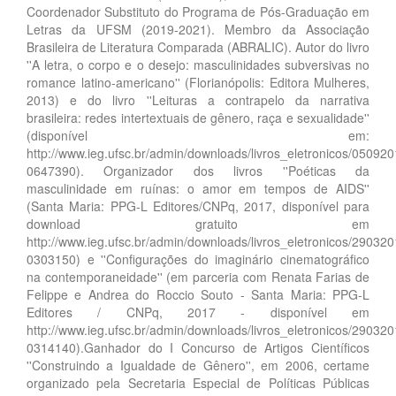
Coordenador Substituto do Programa de Pós-Graduação em
Letras da UFSM (2019-2021). Membro da Associação
Brasileira de Literatura Comparada (ABRALIC). Autor do livro
''A letra, o corpo e o desejo: masculinidades subversivas no
romance latino-americano'' (Florianópolis: Editora Mulheres,
2013) e do livro ''Leituras a contrapelo da narrativa
brasileira: redes intertextuais de gênero, raça e sexualidade''
(disponível em:
http://www.ieg.ufsc.br/admin/downloads/livros_eletronicos/050920
0647390). Organizador dos livros ''Poéticas da
masculinidade em ruínas: o amor em tempos de AIDS''
(Santa Maria: PPG-L Editores/CNPq, 2017, disponível para
download gratuito em
http://www.ieg.ufsc.br/admin/downloads/livros_eletronicos/290320
0303150) e ''Configurações do imaginário cinematográfico
na contemporaneidade'' (em parceria com Renata Farias de
Felippe e Andrea do Roccio Souto - Santa Maria: PPG-L
Editores / CNPq, 2017 - disponível em
http://www.ieg.ufsc.br/admin/downloads/livros_eletronicos/290320
0314140).Ganhador do I Concurso de Artigos Científicos
''Construindo a Igualdade de Gênero'', em 2006, certame
organizado pela Secretaria Especial de Políticas Públicas