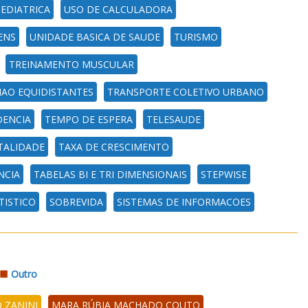
PEDIATRICA
USO DE CALCULADORA
ENS
UNIDADE BASICA DE SAUDE
TURISMO
TREINAMENTO MUSCULAR
AO EQUIDISTANTES
TRANSPORTE COLETIVO URBANO
DENCIA
TEMPO DE ESPERA
TELESAUDE
TALIDADE
TAXA DE CRESCIMENTO
NCIA
TABELAS BI E TRI DIMENSIONAIS
STEPWISE
TISTICO
SOBREVIDA
SISTEMAS DE INFORMACOES
Outro
 ZANINI
MARA RÚBIA MACHADO COUTO