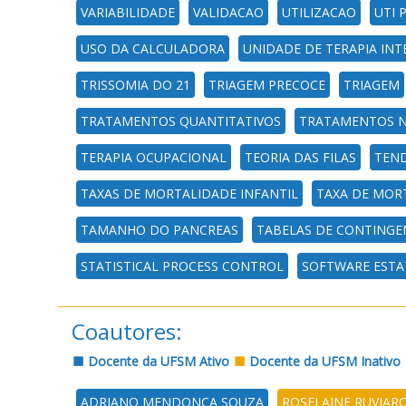
VARIABILIDADE
VALIDACAO
UTILIZACAO
UTI 
USO DA CALCULADORA
UNIDADE DE TERAPIA INT
TRISSOMIA DO 21
TRIAGEM PRECOCE
TRIAGEM
TRATAMENTOS QUANTITATIVOS
TRATAMENTOS N
TERAPIA OCUPACIONAL
TEORIA DAS FILAS
TEN
TAXAS DE MORTALIDADE INFANTIL
TAXA DE MOR
TAMANHO DO PANCREAS
TABELAS DE CONTINGE
STATISTICAL PROCESS CONTROL
SOFTWARE ESTA
Coautores:
Docente da UFSM Ativo
Docente da UFSM Inativo
ADRIANO MENDONCA SOUZA
ROSELAINE RUVIARO