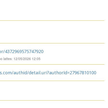
.br/4372969575747920
no lattes: 12/05/2026 12:05
s.com/authid/detail.uri?authorId=27967810100