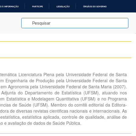
O À INFORMAÇÃO
PARTICIPE
LEGISLAÇÃO
ÓRGÃOS DO GOVERNO
emática Licenciatura Plena pela Universidade Federal de Santa
em Engenharia de Produção pela Universidade Federal de Santa
 em Agronomia pela Universidade Federal de Santa Maria (2007).
 Adjunta do Departamento de Estatística (UFSM), atuando nos
 em Estatística e Modelagem Quantitativa (UFSM) e no Programa
ncias de Saúde (UFSM). Membro do comitê editorial da Editora-
ra de diversas revistas cientificas nacionais e internacionais. As
statística, estatística aplicada, controle de qualidade, análise de
o e avaliação de dados de Saúde Pública.