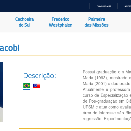
COMUNICA BR
ACESS
IR
PARA
Cachoeira
Frederico
Palmeira
O
CONTEÚDO
do Sul
Westphalen
das Missões
Jacobi
Possui graduação em Mat
Descrição:
Maria (1993), mestrado 
Maria (2001) e doutorado
Atualmente é professora
curso de Especialização
de Pós-graduação em Ciê
UFSM e atua como avaliado
área de interesse são Bioe
regressão, Experimentaçã