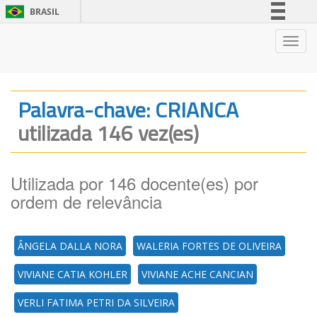
BRASIL
Simplifique!
Nave
Comunica BR
Participe
Acesso à informação
Palavra-chave: CRIANCA
Legislação
utilizada 146 vez(es)
Canais
Utilizada por 146 docente(es) por
ordem de relevância
ÂNGELA DALLA NORA
WALERIA FORTES DE OLIVEIRA
VIVIANE CATIA KOHLER
VIVIANE ACHE CANCIAN
VERLI FATIMA PETRI DA SILVEIRA