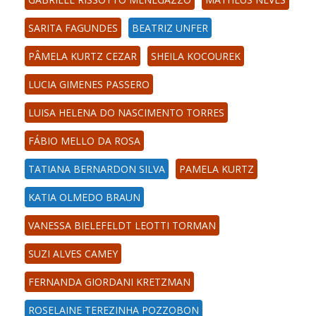
SARITA FAGUNDES
BEATRIZ UNFER
PÂMELA KURTZ CEZAR
SHEILA KOCOUREK
LUCIA GIMENES PASSERO
LUISA HELENA DO NASCIMENTO TORRES
FÁBIO MELLO DA ROSA
TATIANA BERNARDON SILVA
PAMELA KURTZ
KATIA OLMEDO BRAUN
VANESSA BIELEFELDT LEOTTI TORMAN
SUZI ALVES CAMEY
FERNANDA GIORDANI KRETZMAN
ROSELAINE TEREZINHA POZZOBON