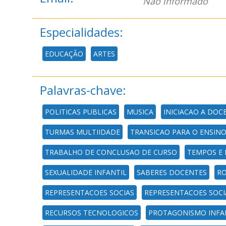
Não informado
Especialidades:
EDUCAÇÃO
ARTES
Palavras-chave:
POLITICAS PUBLICAS
MUSICA
INICIACAO A DOC
TURMAS MULTIIDADE
TRANSICAO PARA O ENSIN
TRABALHO DE CONCLUSAO DE CURSO
TEMPOS E 
SEXUALIDADE INFANTIL
SABERES DOCENTES
RO
REPRESENTACOES SOCIAS
REPRESENTACOES SOCI
RECURSOS TECNOLOGICOS
PROTAGONISMO INFA