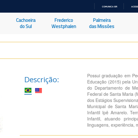
COMUNICA BR
ACESS
IR
PARA
Cachoeira
Frederico
Palmeira
O
CONTEÚDO
do Sul
Westphalen
das Missões
Possui graduação em Pe
Descrição:
Educação (2015) pela Uni
do Departamento de Met
Federal de Santa Maria (
dos Estágios Supervision
Municipal de Santa Mar
Infantil Ipê Amarelo. 
Infantil, atuando princi
linguagens, experiência, 