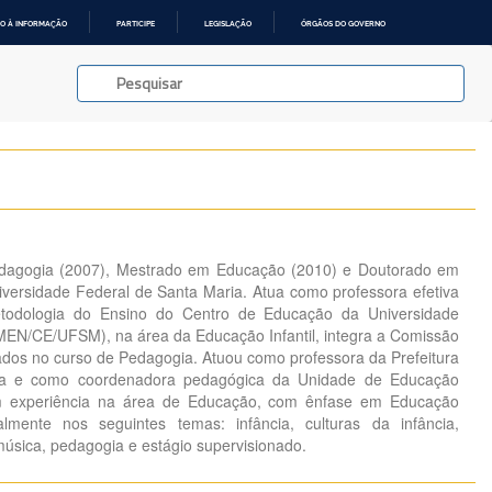
O À INFORMAÇÃO
PARTICIPE
LEGISLAÇÃO
ÓRGÃOS DO GOVERNO
dagogia (2007), Mestrado em Educação (2010) e Doutorado em
versidade Federal de Santa Maria. Atua como professora efetiva
odologia do Ensino do Centro de Educação da Universidade
MEN/CE/UFSM), na área da Educação Infantil, integra a Comissão
ados no curso de Pedagogia. Atuou como professora da Prefeitura
ia e como coordenadora pedagógica da Unidade de Educação
Tem experiência na área de Educação, com ênfase em Educação
palmente nos seguintes temas: infância, culturas da infância,
música, pedagogia e estágio supervisionado.