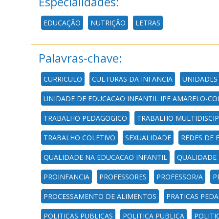
Especialidades:
EDUCAÇÃO
NUTRIÇÃO
LETRAS
Palavras-chave:
CURRICULO
CULTURAS DA INFANCIA
UNIDADES
UNIDADE DE EDUCACAO INFANTIL IPE AMARELO-CO
TRABALHO PEDAGOGICO
TRABALHO MULTIDISCIP
TRABALHO COLETIVO
SEXUALIDADE
REDES DE 
QUALIDADE NA EDUCACAO INFANTIL
QUALIDADE
PROINFANCIA
PROFESSORES
PROFESSOR/A
P
PROCESSAMENTO DE ALIMENTOS
PRATICAS PEDA
POLITICAS PUBLICAS
POLITICA PUBLICA
POLITI