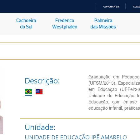
COMUNICA BR
ACESS
IR
PARA
Cachoeira
Frederico
Palmeira
O
CONTEÚDO
do Sul
Westphalen
das Missões
Graduação em Pedagogi
Descrição:
(UFSM/2013), Especializ
em Educação (UFPel/201
Unidade de Educação In
Educação, com ênfase e
educação infantil, pratic
Unidade:
UNIDADE DE EDUCAÇÃO IPÊ AMARELO