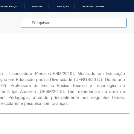
O À INFORMAÇÃO
PARTICIPE
LEGISLAÇÃO
ÓRGÃOS DO GOVERNO
a - Licenciatura Plena (UFSM/2010), Mestrado em Educação
ação em Educação para a Diversidade (UFRGS/2014), Doutorado
9). Professora do Ensino Básico Técnico e Tecnológico na
fantil Ipê Amarelo (UFSM/2015). Tem experiência na área de
m Pedagogia, atuando principalmente nos seguintes temas:
as escolares e pesquisa com crianças.