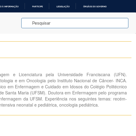
O À INFORMAÇÃO
PARTICIPE
LEGISLAÇÃO
ÓRGÃOS DO GOVERNO
em e Licenciatura pela Universidade Franciscana (UFN).
ologia e em Oncologia pelo Instituto Nacional de Câncer- INCA.
nico em Enfermagem e Cuidado em Idosos do Colégio Politécnico
 de Santa Maria (UFSM). Doutora em Enfermagem pelo programa
fermagem da UFSM. Experiência nos seguintes temas: recém-
intensiva neonatal e pediátrica, oncologia pediátrica.