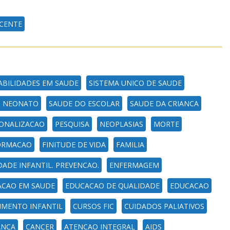
CENTE
ABILIDADES EM SAUDE
SISTEMA UNICO DE SAUDE
O NEONATO
SAUDE DO ESCOLAR
SAUDE DA CRIANCA
IONALIZACAO
PESQUISA
NEOPLASIAS
MORTE
ORMACAO
FINITUDE DE VIDA
FAMILIA
ADE INFANTIL. PREVENCAO.
ENFERMAGEM
CAO EM SAUDE
EDUCACAO DE QUALIDADE
EDUCACAO
IMENTO INFANTIL
CURSOS FIC
CUIDADOS PALIATIVOS
ANCA
CANCER
ATENCAO INTEGRAL
AIDS