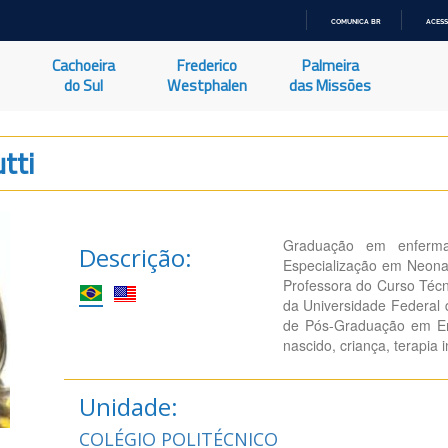
COMUNICA BR
ACESS
IR
PARA
Cachoeira
Frederico
Palmeira
O
CONTEÚDO
do Sul
Westphalen
das Missões
tti
Graduação em enfermag
Descrição:
Especialização em Neonat
Professora do Curso Téc
da Universidade Federal
de Pós-Graduação em En
nascido, criança, terapia 
Unidade:
COLÉGIO POLITÉCNICO