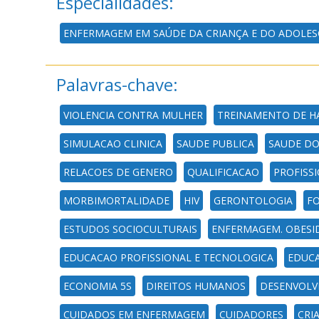
Especialidades:
ENFERMAGEM EM SAÚDE DA CRIANÇA E DO ADOLES
Palavras-chave:
VIOLENCIA CONTRA MULHER
TREINAMENTO DE H
SIMULACAO CLINICA
SAUDE PUBLICA
SAUDE D
RELACOES DE GENERO
QUALIFICACAO
PROFISS
MORBIMORTALIDADE
HIV
GERONTOLOGIA
F
ESTUDOS SOCIOCULTURAIS
ENFERMAGEM. OBESID
EDUCACAO PROFISSIONAL E TECNOLOGICA
EDUCA
ECONOMIA 5S
DIREITOS HUMANOS
DESENVOLV
CUIDADOS EM ENFERMAGEM
CUIDADORES
CRI