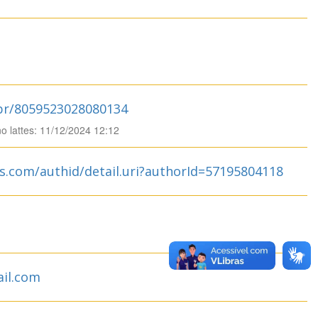
.br/8059523028080134
no lattes: 11/12/2024 12:12
s.com/authid/detail.uri?authorId=57195804118
il.com