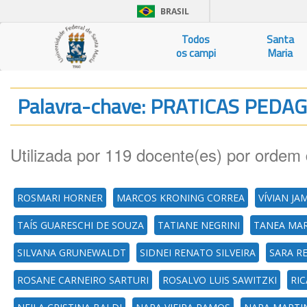
BRASIL
Todos
Santa
os campi
Maria
Palavra-chave: PRATICAS PEDA
Utilizada por 119 docente(es) por ordem 
ROSMARI HORNER
MARCOS KRONING CORREA
VÍVIAN JA
TAÍS GUARESCHI DE SOUZA
TATIANE NEGRINI
TANEA MAR
SILVANA GRUNEWALDT
SIDNEI RENATO SILVEIRA
SARA R
ROSANE CARNEIRO SARTURI
ROSALVO LUIS SAWITZKI
RI