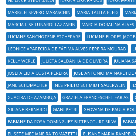
NEILA CRISTINA BALDI
NARA VIEIRA RAMOS
NARA MARTIN
MARIGLEI SEVERO MARASCHIN
MARIA TALITA FLEIG
MARI
MARCIA LISE LUNARDI LAZZARIN
MARCIA DORALINA ALVES
LUCIANE SANCHOTENE ETCHEPARE
LUCIANE FLORES JACOB
LEONICE APARECIDA DE FÁTIMA ALVES PEREIRA MOURAD
L
KELLY WERLE
JULIETA SALDANHA DE OLIVEIRA
JULIANA S
JOSEFA LIDIA COSTA PEREIRA
JOSE ANTONIO MAINARDI DE
JANE SCHUMACHER
INES PRIETO SCHMIDT SAUERWEIN
I
GUACIRA DE AZAMBUJA
GRAZIELA FRANCESCHET FARIAS
GILIANE BERNARDI
GIANI PETRI
GEOVANA DE PAULA BO
FABIANE DA ROSA DOMINGUEZ BITTENCOURT SILVA
FABIA
ELISETE MEDIANEIRA TOMAZETTI
ELISANE MARIA RAMPEL