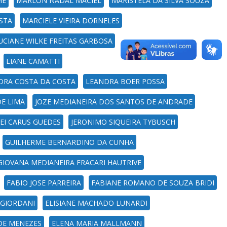
ME
MARLON NADAL MACIEL
MARISTELA DA SILVA SOUZA
STA
MARCIELE VIEIRA DORNELES
UCIANE WILKE FREITAS GARBOSA
LIANE CAMATTI
DRA COSTA DA COSTA
LEANDRA BOER POSSA
DE LIMA
JOZE MEDIANEIRA DOS SANTOS DE ANDRADE
EI CARUS GUEDES
JERONIMO SIQUEIRA TYBUSCH
GUILHERME BERNARDINO DA CUNHA
GIOVANA MEDIANEIRA FRACARI HAUTRIVE
FABIO JOSE PARREIRA
FABIANE ROMANO DE SOUZA BRIDI
 GIORDANI
ELISIANE MACHADO LUNARDI
 DE MENEZES
ELENA MARIA MALLMANN