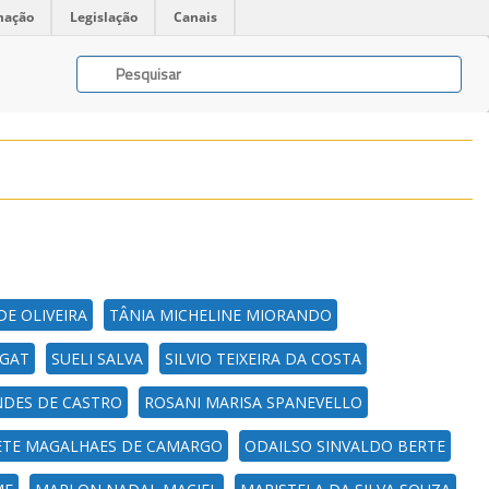
mação
Legislação
Canais
DE OLIVEIRA
TÂNIA MICHELINE MIORANDO
EGAT
SUELI SALVA
SILVIO TEIXEIRA DA COSTA
NDES DE CASTRO
ROSANI MARISA SPANEVELLO
TE MAGALHAES DE CAMARGO
ODAILSO SINVALDO BERTE