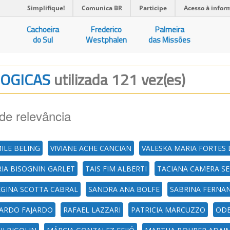
Simplifique!
Comunica BR
Participe
Acesso à infor
Cachoeira
Frederico
Palmeira
do Sul
Westphalen
das Missões
GOGICAS
utilizada 121 vez(es)
de relevância
MILE BELING
VIVIANE ACHE CANCIAN
VALESKA MARIA FORTES 
IA BISOGNIN GARLET
TAIS FIM ALBERTI
TACIANA CAMERA S
EGINA SCOTTA CABRAL
SANDRA ANA BOLFE
SABRINA FERNA
CARDO FAJARDO
RAFAEL LAZZARI
PATRICIA MARCUZZO
ODE