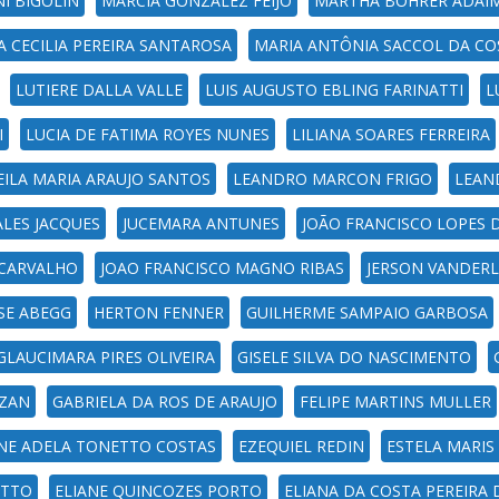
I BIGOLIN
MÁRCIA GONZALEZ FEIJÓ
MARTHA BOHRER ADAI
A CECILIA PEREIRA SANTAROSA
MARIA ANTÔNIA SACCOL DA CO
LUTIERE DALLA VALLE
LUIS AUGUSTO EBLING FARINATTI
L
I
LUCIA DE FATIMA ROYES NUNES
LILIANA SOARES FERREIRA
EILA MARIA ARAUJO SANTOS
LEANDRO MARCON FRIGO
LEAN
ALES JACQUES
JUCEMARA ANTUNES
JOÃO FRANCISCO LOPES 
 CARVALHO
JOAO FRANCISCO MAGNO RIBAS
JERSON VANDERL
LSE ABEGG
HERTON FENNER
GUILHERME SAMPAIO GARBOSA
GLAUCIMARA PIRES OLIVEIRA
GISELE SILVA DO NASCIMENTO
LZAN
GABRIELA DA ROS DE ARAUJO
FELIPE MARTINS MULLER
NE ADELA TONETTO COSTAS
EZEQUIEL REDIN
ESTELA MARIS
OTTO
ELIANE QUINCOZES PORTO
ELIANA DA COSTA PEREIRA