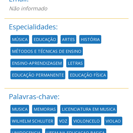
Não informado
Especialidades:
MÚSICA
EDUCAÇÃO
ARTES
HISTÓRIA
MÉTODOS E TÉCNICAS DE ENSINO
ENSINO-APRENDIZAGEM
LETRAS
EDUCAÇÃO PERMANENTE
EDUCAÇÃO FÍSICA
Palavras-chave:
MUSICA
MEMORIAS
LICENCIATURA EM MUSICA
WILHELM SCHLUTER
VOZ
VIOLONCELO
VIOLAO
UNIDOCENCIA
UFSM NA EDUCACAO BASICA