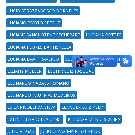
LUCIO STRAZZABOSCO DORNELES
LUCIANO PIVOTO SPECHT
LUCIANE SANCHOTENE ETCHEPARE
LUCIANA POTTER
LUCIANA FLORES BATTISTELLA
LUCIANA DAVI TRAVERSO
LUCAS ALMEIDA DOS SANTOS
LIZIANY MÜLLER
LEONIR LUIZ PASCOAL
LEONARDO NABAES ROMANO
LEONARDO HAUTRIVE MEDEIROS
LEILA PICOLLI DA SILVA
LEANDER LUIZ KLEIN
LALINE ELISANGELA CENCI
KELMARA MENDES VIEIRA
JULIO VIEGAS
JULIO CEZAR MAIRESSE SILUK