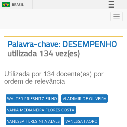
BRASIL
Simplifique!
Nave
Comunica BR
Participe
Acesso à informação
Palavra-chave: DESEMPENHO
Legislação
utilizada 134 vez(es)
Canais
Utilizada por 134 docente(es) por
ordem de relevância
WALTER PRIESNITZ FILHO
VLADIMIR DE OLIVEIRA
VANIA MEDIANEIRA FLORES COSTA
VANESSA TERESINHA ALVES
VANESSA FAORO