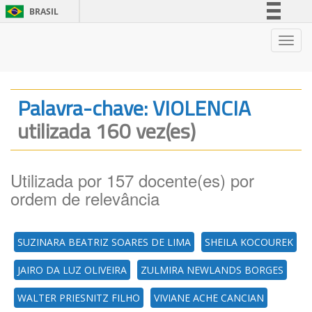
BRASIL
Simplifique!
Nave
Comunica BR
Participe
Acesso à informação
Palavra-chave: VIOLENCIA
Legislação
utilizada 160 vez(es)
Canais
Utilizada por 157 docente(es) por
ordem de relevância
SUZINARA BEATRIZ SOARES DE LIMA
SHEILA KOCOUREK
JAIRO DA LUZ OLIVEIRA
ZULMIRA NEWLANDS BORGES
WALTER PRIESNITZ FILHO
VIVIANE ACHE CANCIAN