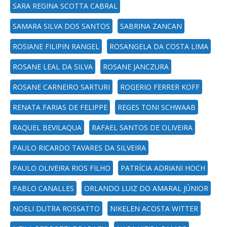
SARA REGINA SCOTTA CABRAL
SAMARA SILVA DOS SANTOS
SABRINA ZANCAN
ROSIANE FILIPIN RANGEL
ROSANGELA DA COSTA LIMA
ROSANE LEAL DA SILVA
ROSANE JANCZURA
ROSANE CARNEIRO SARTURI
ROGERIO FERRER KOFF
RENATA FARIAS DE FELIPPE
REGES TONI SCHWAAB
RAQUEL BEVILAQUA
RAFAEL SANTOS DE OLIVEIRA
PAULO RICARDO TAVARES DA SILVEIRA
PAULO OLIVEIRA RIOS FILHO
PATRÍCIA ADRIANI HOCH
PABLO CANALLES
ORLANDO LUIZ DO AMARAL JÚNIOR
NOELI DUTRA ROSSATTO
NIKELEN ACOSTA WITTER