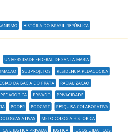
BANISMO
HISTÓRIA DO BRASIL REPÚBLICA
UNIVERSIDADE FEDERAL DE SANTA MARIA
ORMACAO
SUBPROJETOS
RESIDENCIA PEDAGOGICA
EGIAO DA BACIA DO PRATA
RACIALIZACAO
 PEDAGOGICA
PRIVADO
PRIVACIDADE
IA
PODER
PODCAST
PESQUISA COLABORATIVA
OLOGIAS ATIVAS
METODOLOGIA HISTORICA
TICA E JUSTICA PRIVADA
JUSTICA
JOGOS DIDATICOS