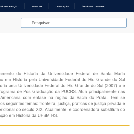
O À INFORMAÇÃO
PARTICIPE
LEGISLAÇÃO
ÓRGÃOS DO GOVERNO
amento de História da Universidade Federal de Santa Maria
o em História pela Universidade Federal do Rio Grande do Sul
ória pela Universidade Federal do Rio Grande do Sul (2007) e é
Programa de Pós Graduação da PUCRS. Atua principalmente nas
no-Americana com ênfase na região da Bacia do Prata. Tem se
s seguintes temas: fronteira, justiça, práticas de justiça privada e
eridional do século XIX. Atualmente, é coordenadora substituta do
ação em História da UFSM-RS.