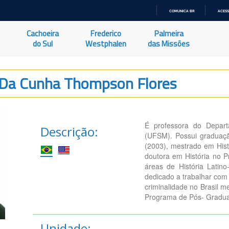
COMUNICA BR
ACESS
IR
PARA
Cachoeira
Frederico
Palmeira
O
CONTEÚDO
do Sul
Westphalen
das Missões
 Da Cunha Thompson Flores
É professora do Depart
Descrição:
(UFSM). Possui graduaçã
(2003), mestrado em Hist
doutora em História no 
áreas de História Lati
dedicado a trabalhar com o
criminalidade no Brasil m
Programa de Pós- Gradu
Unidade: