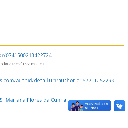
.br/0741500213422724
no lattes: 22/07/2026 12:07
s.com/authid/detail.uri?authorId=57211252293
 Mariana Flores da Cunha