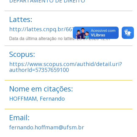
DEPARTAMENTO DE DIREITO
Lattes:
http://lattes.cnpq.br/6674587928301231
Data da última alteração no lattes: 25/07/2026 12:07
Scopus:
https://www.scopus.com/authid/detail.uri?
authorId=57357659100
Nome em citações:
HOFFMAM, Fernando
Email:
fernando.hoffmam@ufsm.br