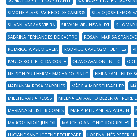
SÔNIA ELISABETE CONSTANTE
SUZINARA BEATRIZ SOARES 
SIMONE ALVES PACHECO DE CAMPOS
SILVIO JOSE LEMOS 
SILVANI VARGAS VIEIRA
SILVANA GRUNEWALDT
SILOMAR 
SABRINA FERNANDES DE CASTRO
ROSANI MARISA SPANEV
RODRIGO WASEM GALIA
RODRIGO CARDOZO FUENTES
R
PAULO ROBERTO DA COSTA
OLAVO AVALONE NETO
ODE
NELSON GUILHERME MACHADO PINTO
NEILA SANTINI DE 
NADIANNA ROSA MARQUES
MÁRCIA MORSCHBACHER
MÁ
MILENE VANIA KLOSS
MILENA CARVALHO BEZERRA FREIRE D
MARIANA SELISTER GOMES
MARIA MEDIANEIRA PADOIN
MARCOS BROD JUNIOR
MARCELO ANTONIO RODRIGUES
LUCIANE SANCHOTENE ETCHEPARE
LORENA INÊS PETERIN