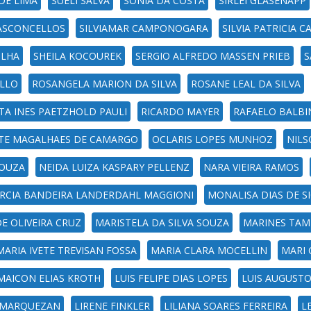
DE LIMA
SUELI SALVA
SONIA DA COSTA
SIRLEI GLASENAPP
VASCONCELLOS
SILVIAMAR CAMPONOGARA
SILVIA PATRICIA 
ILHA
SHEILA KOCOUREK
SERGIO ALFREDO MASSEN PRIEB
S
ELLO
ROSANGELA MARION DA SILVA
ROSANE LEAL DA SILVA
ITA INES PAETZHOLD PAULI
RICARDO MAYER
RAFAELO BALB
TE MAGALHAES DE CAMARGO
OCLARIS LOPES MUNHOZ
NILS
SOUZA
NEIDA LUIZA KASPARY PELLENZ
NARA VIEIRA RAMOS
RCIA BANDEIRA LANDERDAHL MAGGIONI
MONALISA DIAS DE S
E OLIVEIRA CRUZ
MARISTELA DA SILVA SOUZA
MARINES TAM
MARIA IVETE TREVISAN FOSSA
MARIA CLARA MOCELLIN
MARI 
MAICON ELIAS KROTH
LUIS FELIPE DIAS LOPES
LUIS AUGUSTO
I MARQUEZAN
LIRENE FINKLER
LILIANA SOARES FERREIRA
L