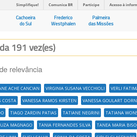
Simplifique!
Comunica BR
Participe
Acesso à infor
Cachoeira
Frederico
Palmeira
do Sul
Westphalen
das Missões
ada 191 vez(es)
de relevância
IANE ACHE CANCIAN
VIRGINIA SUSANA VECCHIOLI
VERLI FATIM
S COSTA
VANESSA RAMOS KIRSTEN
VANESSA GOULART DORN
DO
TIAGO ZARDIN PATIAS
TATIANE NEGRINI
TATIANA WONS
SOUZA MAGNAGO
TANIA FERNANDES SILVA
TANEA MARIA BIS