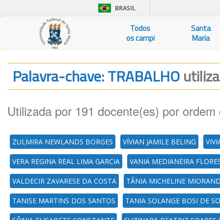
BRASIL
Todos
Santa
os campi
Maria
Palavra-chave: TRABALHO
utiliz
Utilizada por 191 docente(es) por ordem 
ZULMIRA NEWLANDS BORGES
VÍVIAN JAMILE BELING
VIV
VERA REGINA REAL LIMA GARCIA
VANIA MEDIANEIRA FLORE
VALDECIR ZAVARESE DA COSTA
TÂNIA MICHELINE MIORAN
TANISE MARTINS DOS SANTOS
TANIA SOLANGE BOSI DE 