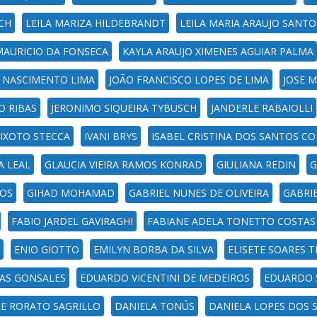
CH
LEILA MARIZA HILDEBRANDT
LEILA MARIA ARAUJO SANTO
MAURICIO DA FONSECA
KAYLA ARAUJO XIMENES AGUIAR PALMA
 NASCIMENTO LIMA
JOÃO FRANCISCO LOPES DE LIMA
JOSE 
O RIBAS
JERONIMO SIQUEIRA TYBUSCH
JANDERLE RABAIOLLI
EIXOTO STECCA
IVANI BRYS
ISABEL CRISTINA DOS SANTOS C
A LEAL
GLAUCIA VIEIRA RAMOS KONRAD
GIULIANA REDIN
G
ROS
GIHAD MOHAMAD
GABRIEL NUNES DE OLIVEIRA
GABRI
FABIO JARDEL GAVIRAGHI
FABIANE ADELA TONETTO COSTAS
ENIO GIOTTO
EMILYN BORBA DA SILVA
ELISETE SOARES T
CAS GONSALES
EDUARDO VICENTINI DE MEDEIROS
EDUARDO 
LE RORATO SAGRILLO
DANIELA TONÚS
DANIELA LOPES DOS 