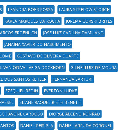
S
LEANDRA BOER POSSA
LAURA STRELOW STORCH
KARLA MARQUES DA ROCHA
JUREMA GORSKI BRITES
MARCOS FROEHLICH
JOSE LUIZ PADILHA DAMILANO
JANAÍNA XAVIER DO NASCIMENTO
OLOME
GUSTAVO DE OLIVEIRA DUARTE
ILVAN ODIVAL VEIGA DOCKHORN
GILNEI LUIZ DE MOURA
EL DOS SANTOS KEHLER
FERNANDA SARTURI
EZEQUIEL REDIN
EVERTON LUDKE
RAESEL
ELIANE RAQUEL RIETH BENETTI
SCHIAVONE CARDOSO
DIORGE ALCENO KONRAD
SANTOS
DANIEL REIS PLA
DANIEL ARRUDA CORONEL