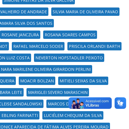
SIMONE FREITAS DA SILVA GALLINA
CAVALHEIRO DE ANDRADE
SILVIA MARIA DE OLIVEIRA PAVAO
AMARA SILVA DOS SANTOS
ROSANE JANCZURA
ROSANA SOARES CAMPOS
INOT
RAFAEL MARCELO SODER
PRISCILA ORLANDI BARTH
ON LUIZ COSTA
NEVERTON HOFSTADLER PEIXOTO
NARA MARILENE OLIVEIRA GIRARDON PERLINI
IQUEIRA
MOACIR BOLZAN
MITIELI SEIXAS DA SILVA
BARA LEITE
MARIGLEI SEVERO MARASCHIN
CLEISE SANDALOWSKI
MARCOS DANIEL ZANCAN
 EBLING FARINATTI
LUCIÉLEM CHEQUIM DA SILVA
EONICE APARECIDA DE FÁTIMA ALVES PEREIRA MOURAD