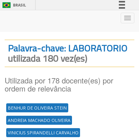
BRASIL
Simplifique!
Nave
Comunica BR
Participe
Acesso à informação
Palavra-chave: LABORATORIO
Legislação
utilizada 180 vez(es)
Canais
Utilizada por 178 docente(es) por
ordem de relevância
BENHUR DE OLIVEIRA STEIN
ANDREIA MACHADO OLIVEIRA
VINICIUS SPIRANDELLI CARVALHO