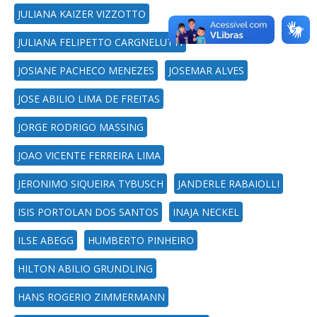
JULIANA KAIZER VIZZOTTO
JULIANA FELIPETTO CARGNELUTTI
JOSIANE PACHECO MENEZES
JOSEMAR ALVES
JOSE ABILIO LIMA DE FREITAS
JORGE RODRIGO MASSING
JOAO VICENTE FERREIRA LIMA
JERONIMO SIQUEIRA TYBUSCH
JANDERLE RABAIOLLI
ISIS PORTOLAN DOS SANTOS
INAJA NECKEL
ILSE ABEGG
HUMBERTO PINHEIRO
HILTON ABILIO GRUNDLING
HANS ROGERIO ZIMMERMANN