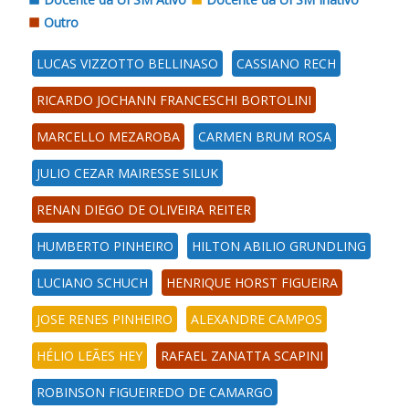
Outro
LUCAS VIZZOTTO BELLINASO
CASSIANO RECH
RICARDO JOCHANN FRANCESCHI BORTOLINI
MARCELLO MEZAROBA
CARMEN BRUM ROSA
JULIO CEZAR MAIRESSE SILUK
RENAN DIEGO DE OLIVEIRA REITER
HUMBERTO PINHEIRO
HILTON ABILIO GRUNDLING
LUCIANO SCHUCH
HENRIQUE HORST FIGUEIRA
JOSE RENES PINHEIRO
ALEXANDRE CAMPOS
HÉLIO LEÃES HEY
RAFAEL ZANATTA SCAPINI
ROBINSON FIGUEIREDO DE CAMARGO