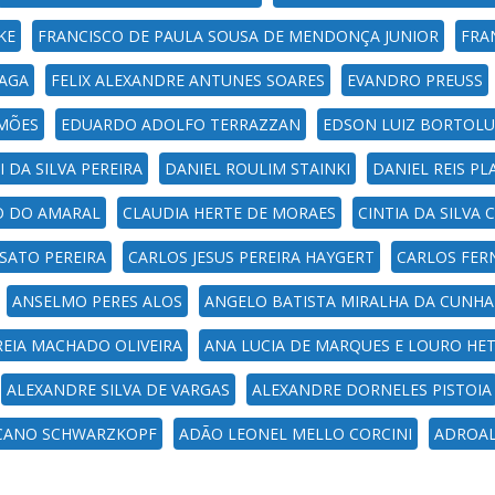
KE
FRANCISCO DE PAULA SOUSA DE MENDONÇA JUNIOR
FRA
RAGA
FELIX ALEXANDRE ANTUNES SOARES
EVANDRO PREUSS
IMÕES
EDUARDO ADOLFO TERRAZZAN
EDSON LUIZ BORTOLUZ
I DA SILVA PEREIRA
DANIEL ROULIM STAINKI
DANIEL REIS PL
RO DO AMARAL
CLAUDIA HERTE DE MORAES
CINTIA DA SILVA
SATO PEREIRA
CARLOS JESUS PEREIRA HAYGERT
CARLOS FER
ANSELMO PERES ALOS
ANGELO BATISTA MIRALHA DA CUNHA
EIA MACHADO OLIVEIRA
ANA LUCIA DE MARQUES E LOURO HE
ALEXANDRE SILVA DE VARGAS
ALEXANDRE DORNELES PISTOIA
ZCANO SCHWARZKOPF
ADÃO LEONEL MELLO CORCINI
ADROAL