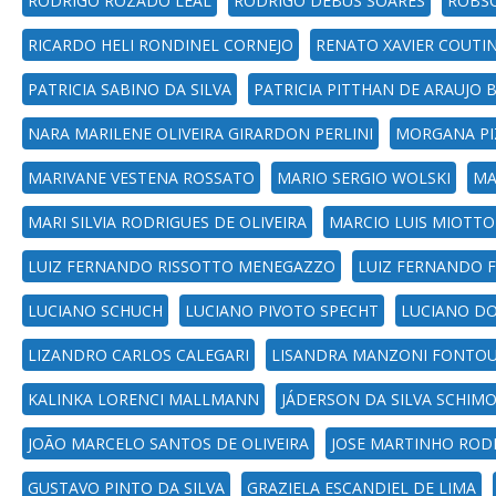
RODRIGO ROZADO LEAL
RODRIGO DEBUS SOARES
ROBS
RICARDO HELI RONDINEL CORNEJO
RENATO XAVIER COUTI
PATRICIA SABINO DA SILVA
PATRICIA PITTHAN DE ARAUJO 
NARA MARILENE OLIVEIRA GIRARDON PERLINI
MORGANA P
MARIVANE VESTENA ROSSATO
MARIO SERGIO WOLSKI
MA
MARI SILVIA RODRIGUES DE OLIVEIRA
MARCIO LUIS MIOTTO
LUIZ FERNANDO RISSOTTO MENEGAZZO
LUIZ FERNANDO F
LUCIANO SCHUCH
LUCIANO PIVOTO SPECHT
LUCIANO D
LIZANDRO CARLOS CALEGARI
LISANDRA MANZONI FONTO
KALINKA LORENCI MALLMANN
JÁDERSON DA SILVA SCHIMO
JOÃO MARCELO SANTOS DE OLIVEIRA
JOSE MARTINHO ROD
GUSTAVO PINTO DA SILVA
GRAZIELA ESCANDIEL DE LIMA