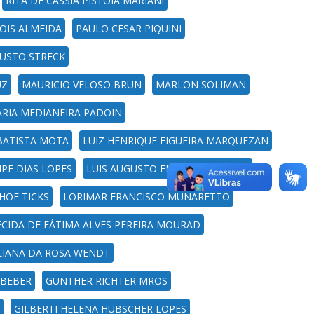
RITA DE CASSIA PISTOIA MARIANI
OIS ALMEIDA
PAULO CESAR PIQUINI
USTO STRECK
UZ
MAURICIO VELOSO BRUN
MARLON SOLIMAN
RIA MEDIANEIRA PADOIN
BATISTA MOTA
LUIZ HENRIQUE FIGUEIRA MARQUEZAN
IPE DIAS LOPES
LUIS AUGUSTO EBLING FARINATTI
HOF TICKS
LORIMAR FRANCISCO MUNARETTO
ECIDA DE FÁTIMA ALVES PEREIRA MOURAD
LIANA DA ROSA WENDT
ABEBER
GÜNTHER RICHTER MROS
GILBERTI HELENA HUBSCHER LOPES