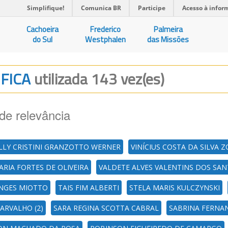
Simplifique!
Comunica BR
Participe
Acesso à infor
Cachoeira
Frederico
Palmeira
do Sul
Westphalen
das Missões
IFICA
utilizada 143 vez(es)
de relevância
LLY CRISTINI GRANZOTTO WERNER
VINÍCIUS COSTA DA SILVA 
ARIA FORTES DE OLIVEIRA
VALDETE ALVES VALENTINS DOS SAN
UNGES MIOTTO
TAIS FIM ALBERTI
STELA MARIS KULCZYNSKI
ARVALHO (2)
SARA REGINA SCOTTA CABRAL
SABRINA FERNA