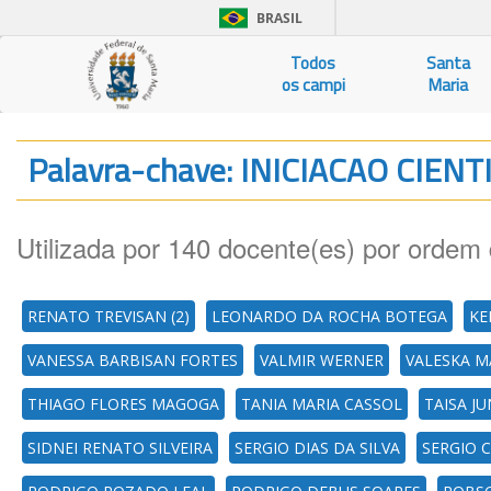
BRASIL
Todos
Santa
os campi
Maria
Palavra-chave: INICIACAO CIENT
Utilizada por 140 docente(es) por ordem 
RENATO TREVISAN (2)
LEONARDO DA ROCHA BOTEGA
KE
VANESSA BARBISAN FORTES
VALMIR WERNER
VALESKA M
THIAGO FLORES MAGOGA
TANIA MARIA CASSOL
TAISA J
SIDNEI RENATO SILVEIRA
SERGIO DIAS DA SILVA
SERGIO C