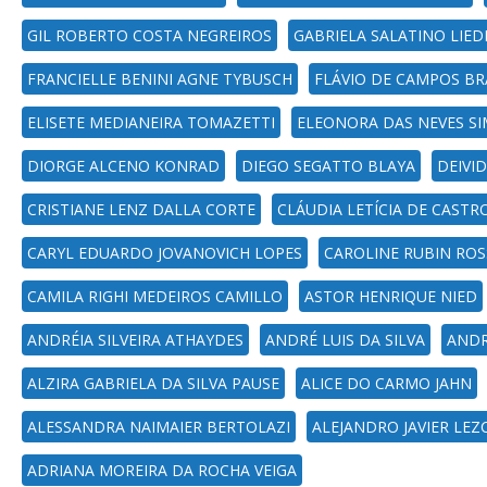
GIL ROBERTO COSTA NEGREIROS
GABRIELA SALATINO LIED
FRANCIELLE BENINI AGNE TYBUSCH
FLÁVIO DE CAMPOS B
ELISETE MEDIANEIRA TOMAZETTI
ELEONORA DAS NEVES S
DIORGE ALCENO KONRAD
DIEGO SEGATTO BLAYA
DEIVID
CRISTIANE LENZ DALLA CORTE
CLÁUDIA LETÍCIA DE CAST
CARYL EDUARDO JOVANOVICH LOPES
CAROLINE RUBIN ROS
CAMILA RIGHI MEDEIROS CAMILLO
ASTOR HENRIQUE NIED
ANDRÉIA SILVEIRA ATHAYDES
ANDRÉ LUIS DA SILVA
ANDR
ALZIRA GABRIELA DA SILVA PAUSE
ALICE DO CARMO JAHN
ALESSANDRA NAIMAIER BERTOLAZI
ALEJANDRO JAVIER LE
ADRIANA MOREIRA DA ROCHA VEIGA