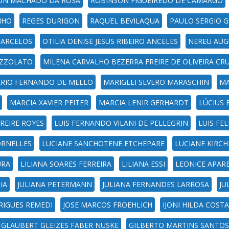
ON MACHADO DA ROSA
ROBINSON FIGUEIREDO DE CAMARGO
NHO
REGES DURIGON
RAQUEL BEVILAQUA
PAULO SERGIO G
BARCELOS
OTILIA DENISE JESUS RIBEIRO ANCELES
NEREU AUG
IZZOLATO
MILENA CARVALHO BEZERRA FREIRE DE OLIVEIRA CR
RIO FERNANDO DE MELLO
MARIGLEI SEVERO MARASCHIN
MA
MARCIA XAVIER PEITER
MARCIA LENIR GERHARDT
LÚCIUS 
REIRE ROYES
LUIS FERNANDO VILANI DE PELLEGRIN
LUIS FEL
ORNELLES
LUCIANE SANCHOTENE ETCHEPARE
LUCIANE KIRCH
URA
LILIANA SOARES FERREIRA
LILIANA ESSI
LEONICE APAR
IA
JULIANA PETERMANN
JULIANA FERNANDES LARROSA
JU
RIGUES REMEDI
JOSE MARCOS FROEHLICH
IJONI HILDA COST
GLAUBERT GLEIZES FABER NUSKE
GILBERTO MARTINS SANTOS