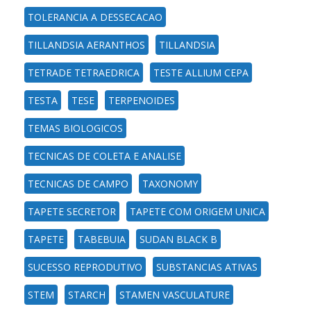
TOLERANCIA A DESSECACAO
TILLANDSIA AERANTHOS
TILLANDSIA
TETRADE TETRAEDRICA
TESTE ALLIUM CEPA
TESTA
TESE
TERPENOIDES
TEMAS BIOLOGICOS
TECNICAS DE COLETA E ANALISE
TECNICAS DE CAMPO
TAXONOMY
TAPETE SECRETOR
TAPETE COM ORIGEM UNICA
TAPETE
TABEBUIA
SUDAN BLACK B
SUCESSO REPRODUTIVO
SUBSTANCIAS ATIVAS
STEM
STARCH
STAMEN VASCULATURE