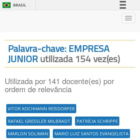
BRASIL
Simplifique!
Nave
Comunica BR
Participe
Acesso à informação
Palavra-chave: EMPRESA
Legislação
JUNIOR
utilizada 154 vez(es)
Canais
Utilizada por 141 docente(es) por
ordem de relevância
VITOR KOCHHANN REISDORFER
RAFAEL GRESSLER MILBRADT
PATRÍCIA SCHRIPPE
MARLON SOLIMAN
MARIO LUIZ SANTOS EVANGELISTA