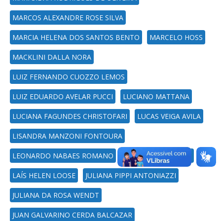
MARCOS ALEXANDRE ROSE SILVA
MARCIA HELENA DOS SANTOS BENTO
MARCELO HOSS
MACKLINI DALLA NORA
LUIZ FERNANDO CUOZZO LEMOS
LUIZ EDUARDO AVELAR PUCCI
LUCIANO MATTANA
LUCIANA FAGUNDES CHRISTOFARI
LUCAS VEIGA AVILA
LISANDRA MANZONI FONTOURA
LEONARDO NABAES ROMANO
LEONARDO MINELLI
LAÍS HELEN LOOSE
JULIANA PIPPI ANTONIAZZI
JULIANA DA ROSA WENDT
JUAN GALVARINO CERDA BALCAZAR