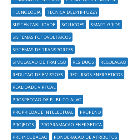
TECNOLOGIA
TECNICA DELPHI-FUZZY
SUSTENTABILIDADE
SOLUCOES
SMART-GRIDS
SISTEMAS FOTOVOLTAICOS
SISTEMAS DE TRANSPORTES
SIMULACAO DE TRAFEGO
RESIDUOS
REGULACAO
REDUCAO DE EMISSOES
RECURSOS ENERGETICOS
REALIDADE VIRTUAL
PROSPECCAO DE PUBLICO-ALVO
PROPRIEDADE INTELECTUAL
PROPENO
PROJETOS
PROGRAMACAO ENERGETICA
PRE INCUBACAO
PONDERACAO DE ATRIBUTOS