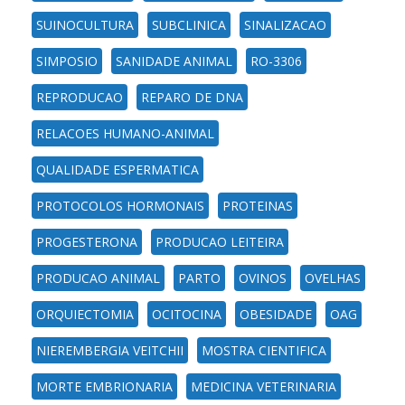
SUINOCULTURA
SUBCLINICA
SINALIZACAO
SIMPOSIO
SANIDADE ANIMAL
RO-3306
REPRODUCAO
REPARO DE DNA
RELACOES HUMANO-ANIMAL
QUALIDADE ESPERMATICA
PROTOCOLOS HORMONAIS
PROTEINAS
PROGESTERONA
PRODUCAO LEITEIRA
PRODUCAO ANIMAL
PARTO
OVINOS
OVELHAS
ORQUIECTOMIA
OCITOCINA
OBESIDADE
OAG
NIEREMBERGIA VEITCHII
MOSTRA CIENTIFICA
MORTE EMBRIONARIA
MEDICINA VETERINARIA