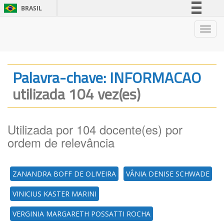
BRASIL
Simplifique!
Nave
Comunica BR
Participe
Acesso à informação
Palavra-chave: INFORMACAO
Legislação
utilizada 104 vez(es)
Canais
Utilizada por 104 docente(es) por
ordem de relevância
ZANANDRA BOFF DE OLIVEIRA
VÂNIA DENISE SCHWADE
VINICIUS KASTER MARINI
VERGINIA MARGARETH POSSATTI ROCHA