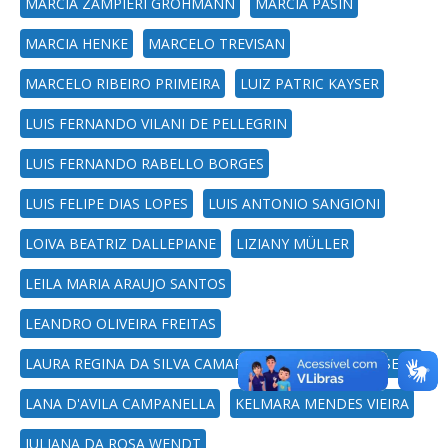
MARCIA ZAMPIERI GROHMANN
MARCIA PASIN
MARCIA HENKE
MARCELO TREVISAN
MARCELO RIBEIRO PRIMEIRA
LUIZ PATRIC KAYSER
LUIS FERNANDO VILANI DE PELLEGRIN
LUIS FERNANDO RABELLO BORGES
LUIS FELIPE DIAS LOPES
LUIS ANTONIO SANGIONI
LOIVA BEATRIZ DALLEPIANE
LIZIANY MÜLLER
LEILA MARIA ARAUJO SANTOS
LEANDRO OLIVEIRA FREITAS
LAURA REGINA DA SILVA CAMARA MAURICIO DA FONSECA
LANA D'AVILA CAMPANELLA
KELMARA MENDES VIEIRA
JULIANA DA ROSA WENDT