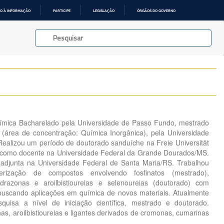
O À INFORMAÇÃO
PARTICIPE
LEGISLAÇÃO
ÓRGÃOS DO GOVERNO
mica Bacharelado pela Universidade de Passo Fundo, mestrado
(área de concentração: Química Inorgânica), pela Universidade
Realizou um período de doutorado sanduíche na Freie Universität
u como docente na Universidade Federal da Grande Dourados/MS.
 adjunta na Universidade Federal de Santa Maria/RS. Trabalhou
rização de compostos envolvendo fosfinatos (mestrado),
idrazonas e aroilbistioureias e selenoureias (doutorado) com
 buscando aplicações em química de novos materiais. Atualmente
squisa a nível de iniciação científica, mestrado e doutorado.
as, aroilbistioureias e ligantes derivados de cromonas, cumarinas