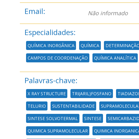
Email:
Não informado
Especialidades:
QUÍMICA INORGÂNICA
QUÍMICA
DETERMINAÇÃO
CAMPOS DE COORDENAÇÃO
QUÍMICA ANALÍTICA
Palavras-chave:
X RAY STRUCTURE
TRI(ARIL)FOSFANO
TIADIAZO
TELURIO
SUSTENTABILIDADE
SUPRAMOLECULA
SINTESE SOLVOTERMAL
SINTESE
SEMICARBAZI
QUIMICA SUPRAMOLECULAR
QUIMICA INORGANIC