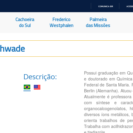
COMUNICA BR
ACESS
IR
PARA
Cachoeira
Frederico
Palmeira
O
CONTEÚDO
do Sul
Westphalen
das Missões
chwade
Possui graduação em Quí
Descrição:
e doutorado em Química 
Federal de Santa Maria. 
Berlin (Alemanha). Atuo
Atualmente é professora
com síntese e caracte
organocalcogenolatos, h
diversos íons metálicos,
orienta trabalhos de pe
Trabalha com acilhidrazon
e tiadiazóis.