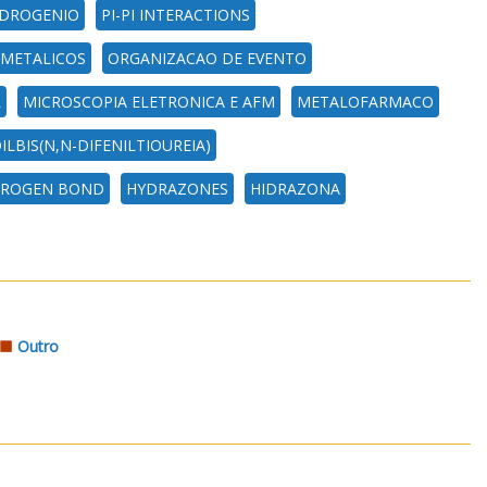
IDROGENIO
PI-PI INTERACTIONS
METALICOS
ORGANIZACAO DE EVENTO
L
MICROSCOPIA ELETRONICA E AFM
METALOFARMACO
ILBIS(N,N-DIFENILTIOUREIA)
ROGEN BOND
HYDRAZONES
HIDRAZONA
Outro