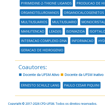
PYRIMIDINE-2-THIONE LIGANDS
PRODUCAO DE H
ORGANOTELUROXANOS
ORGANOCALCOGENETOS 
MULTIUSUARIOS
MULTIUSUARIO
MONOCRISTA
MANUTENCAO
LEAD(II)
ISONIAZIDA
ISOFTALO
INTERACAO COMPLEXO-DNA
INFORMACAO
HYD
GERACAO DE HIDROGENIO
Coautores:
Docente da UFSM Ativo
Docente da UFSM Inativo
ERNESTO SCHULZ LANG
PAULO CESAR PIQUINI
Copyright © 2017-2026 CPD-UFSM. Todos os direitos reservados.