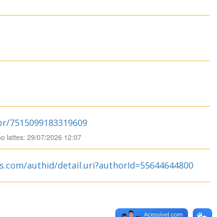
.br/7515099183319609
no lattes: 29/07/2026 12:07
s.com/authid/detail.uri?authorId=55644644800