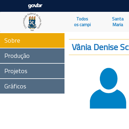
Todos
Santa
os campi
Maria
Sobre
Vânia Denise S
Produção
Projetos
Gráficos