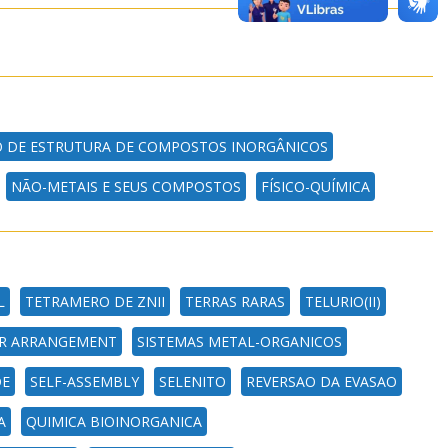
 DE ESTRUTURA DE COMPOSTOS INORGÂNICOS
NÃO-METAIS E SEUS COMPOSTOS
FÍSICO-QUÍMICA
L
TETRAMERO DE ZNII
TERRAS RARAS
TELURIO(II)
R ARRANGEMENT
SISTEMAS METAL-ORGANICOS
DE
SELF-ASSEMBLY
SELENITO
REVERSAO DA EVASAO
A
QUIMICA BIOINORGANICA