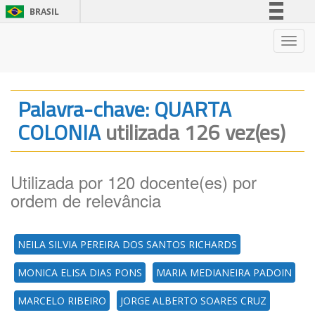
BRASIL
Simplifique!
Nave
Comunica BR
Participe
Acesso à informação
Palavra-chave: QUARTA
Legislação
COLONIA
utilizada 126 vez(es)
Canais
Utilizada por 120 docente(es) por
ordem de relevância
NEILA SILVIA PEREIRA DOS SANTOS RICHARDS
MONICA ELISA DIAS PONS
MARIA MEDIANEIRA PADOIN
MARCELO RIBEIRO
JORGE ALBERTO SOARES CRUZ