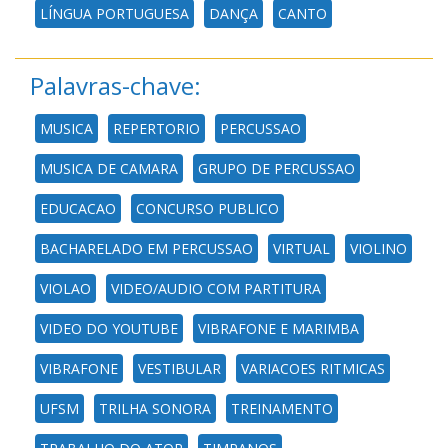
LÍNGUA PORTUGUESA
DANÇA
CANTO
Palavras-chave:
MUSICA
REPERTORIO
PERCUSSAO
MUSICA DE CAMARA
GRUPO DE PERCUSSAO
EDUCACAO
CONCURSO PUBLICO
BACHARELADO EM PERCUSSAO
VIRTUAL
VIOLINO
VIOLAO
VIDEO/AUDIO COM PARTITURA
VIDEO DO YOUTUBE
VIBRAFONE E MARIMBA
VIBRAFONE
VESTIBULAR
VARIACOES RITMICAS
UFSM
TRILHA SONORA
TREINAMENTO