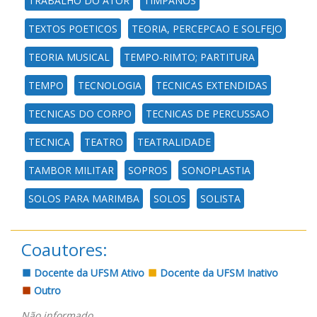
TRABALHO DO ATOR
TIMPANOS
TEXTOS POETICOS
TEORIA, PERCEPCAO E SOLFEJO
TEORIA MUSICAL
TEMPO-RIMTO; PARTITURA
TEMPO
TECNOLOGIA
TECNICAS EXTENDIDAS
TECNICAS DO CORPO
TECNICAS DE PERCUSSAO
TECNICA
TEATRO
TEATRALIDADE
TAMBOR MILITAR
SOPROS
SONOPLASTIA
SOLOS PARA MARIMBA
SOLOS
SOLISTA
Coautores:
Docente da UFSM Ativo
Docente da UFSM Inativo
Outro
Não informado