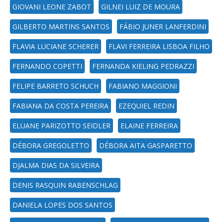
GIOVANI LEONE ZABOT
GILNEI LUIZ DE MOURA
GILBERTO MARTINS SANTOS
FÁBIO JUNER LANFERDINI
FLAVIA LUCIANE SCHERER
FLAVI FERREIRA LISBOA FILHO
FERNANDO COPETTI
FERNANDA KIELING PEDRAZZI
FELIPE BARRETO SCHUCH
FABIANO MAGGIONI
FABIANA DA COSTA PEREIRA
EZEQUIEL REDIN
ELUANE PARIZOTTO SEIDLER
ELAINE FERREIRA
DÉBORA GREGOLETTO
DÉBORA AITA GASPARETTO
DJALMA DIAS DA SILVEIRA
DENIS RASQUIN RABENSCHLAG
DANIELA LOPES DOS SANTOS