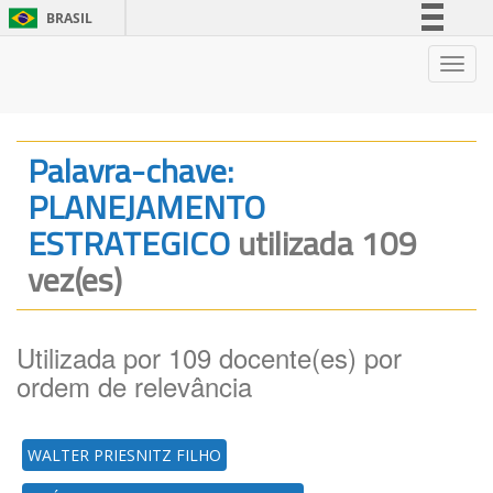
BRASIL
Simplifique!
Nave
Comunica BR
Participe
Acesso à informação
Palavra-chave:
Legislação
PLANEJAMENTO
Canais
ESTRATEGICO
utilizada 109
vez(es)
Utilizada por 109 docente(es) por
ordem de relevância
WALTER PRIESNITZ FILHO